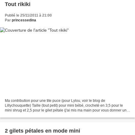
Tout rikiki
Publié le 25/11/2011 à 21:00
Par
princessedina
Ma contribution pour une tite puce (pour Lylou, voir le blog de
Lillychouquette) Taille (tout petit) pour mini bébé, crocheté en 3,5 pour le
mini shrug et 2,5 pour le gilet pétale (j'ai mis ma main pour vous donner une
idée de la taille!) Princessedi...
2 gilets pétales en mode mini