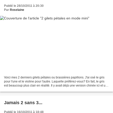
Publié le 28/10/2011 à 20:30
Par
Roselaine
Voici mes 2 derniers gilets pétales ou brassières papillons. J'ai osé le gris
pour l'une et le violine pour l'autre. Laquelle préférez-vous? En fait, le gris
est beaucoup plus clair en réalité. Il y avait déjà une version chinée ici et une
verte là! Bonne...
Jamais 2 sans 3...
Publié le 16/10/2011 à 18:48