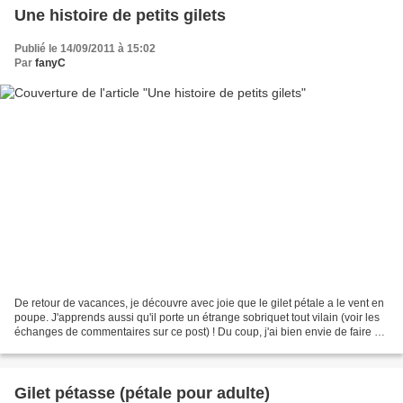
Une histoire de petits gilets
Publié le 14/09/2011 à 15:02
Par
fanyC
De retour de vacances, je découvre avec joie que le gilet pétale a le vent en
poupe. J'apprends aussi qu'il porte un étrange sobriquet tout vilain (voir les
échanges de commentaires sur ce post) ! Du coup, j'ai bien envie de faire un
p'tit historique...
Gilet pétasse (pétale pour adulte)