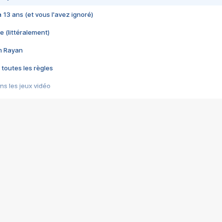
 a 13 ans (et vous l'avez ignoré)
e (littéralement)
im Rayan
 toutes les règles
s les jeux vidéo
us choquant de Rockstar ? - Le scandale BULLY
e plus moche de Steam
du RÊVE tourne au CAUCHEMAR
pendant 8 heures
it… à tort
umiliés par un jeu vidéo
ire - Final Fantasy 8