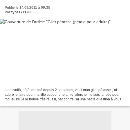
Publié le 14/09/2011 à 09:35
Par
tyna17112003
alors voilà, déjà terminé depuis 2 semaines, voici mon gilet pétasse. j'ai
adoré le faire pour ma fille et pour une amie, alors je me suis lancée pour
moi aussi. je le trouve très réussi, par contre j'ai une petite question à vous
poser, est ce que je...