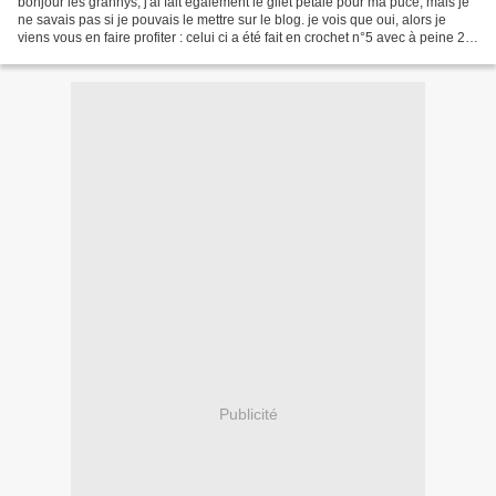
bonjour les grannys, j'ai fait également le gilet pétale pour ma puce, mais je
ne savais pas si je pouvais le mettre sur le blog. je vois que oui, alors je
viens vous en faire profiter : celui ci a été fait en crochet n°5 avec à peine 2
pelotes d'acrylique....
Publicité