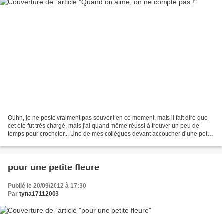
Ouhh, je ne poste vraiment pas souvent en ce moment, mais il fait dire que
cet été fut très chargé, mais j'ai quand même réussi à trouver un peu de
temps pour crocheter... Une de mes collègues devant accoucher d’une petite
puce d’ici quelques semaines,...
pour une petite fleure
Publié le 20/09/2012 à 17:30
Par
tyna17112003