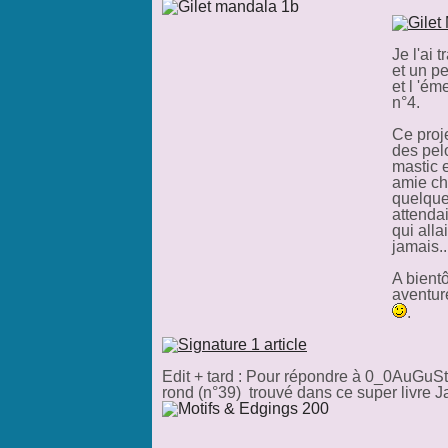
Je l'ai 
et un pe
et l 'ém
n°4.
Ce proje
des pel
mastic e
amie chè
quelque
attenda
qui alla
jamais..
A bient
aventure
.
Edit + tard : Pour répondre à 0_0AuGuSt
rond (n°39) trouvé dans ce super livre J