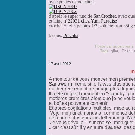
avec petites manchettes!
d'après le super tuto de
SanCrochet
, avec qu
et laine
n°22031 chez Yarn Paradise
!
crochet 5, et 3 pelotes 1/2, soit environ 350g
bisous,
Priscilia
Posté par supercrea à
Tags:
gilet
,
Priscili
17 avril 2012
m
A mon tour de vous montrer mon premier
Sanawenn
même si je l'avais plus que re
malheureusement ne bouge plus depuis 1
Il a été un petit moment en "standby" p
matières premières alors que je ne voul
et boîtes pouvaient contenir.
Et après cogitations multiples, mise au r
Voici mon gilet mandala, commencé débu
déjà porté plusieurs fois tellement je 
Je vous dévoile, " sur chaise" mon gilet
...car c'est sûr, il y en aura d'autres, des d