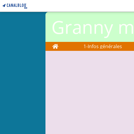
Granny ma
Home
1-Infos générales