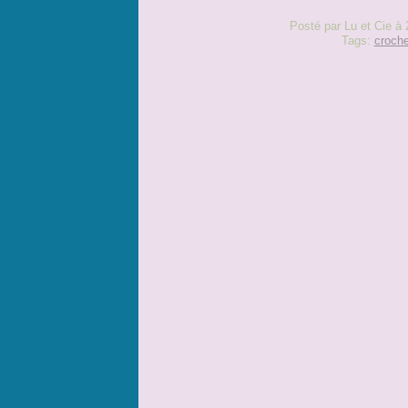
Posté par Lu et Cie à 
Tags:
croche