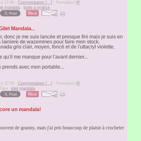
 à 17:48 -
Commentaires [
…
]
- Permalien [
#
]
let mandala
,
boite a m'alice
Gilet Mandala...
 donc je me suis lancée et presque fini mais je suis en
a lainiere de wazemmes pour faire mon stock.
ada gris clair, moyen, foncé et de l'uttacryl violette,
s qu'il me manque pour l'avant dernier...
s prends avec mon portable...
 à 20:35 -
Commentaires [
…
]
- Permalien [
#
]
Tags:
gilet mandala
core un mandala!
 souvent de granny, mais j'ai pris beaucoup de plaisir à crocheter