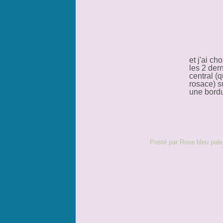
et j'ai ch
les 2 der
central (
rosace) su
une bordu
Posté par Rose bleu pale