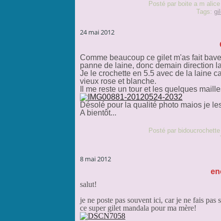
Posté par boite a m alice
Tags:
gi
24 mai 2012
Comme beaucoup ce gilet m'as fait baver,
panne de laine, donc demain direction l
Je le crochette en 5.5 avec de la laine can
vieux rose et blanche.
Il me reste un tour et les quelques maille
Désolé pour la qualité photo maios je le
A bientôt...
Posté par bidoucrochette
8 mai 2012
en
salut!
je ne poste pas souvent ici, car je ne fais pas
ce super gilet mandala pour ma mère!