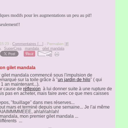
elques modifs pour les augmentations un peu au pif!
 seulement!!
 15:23 -
Commentaires [
…
]
- Permalien [
#
]
a
,
SuperCrea
,
mandala
,
gilet mandala
on gilet mandala
 gilet mandala commencé sous l'impulsion de
marqué sur la toile grâce à "
un jardin de hilo
" ( qui
 an maintenant...).
our cause de
réflexion
à lui donner suite à une rupture de
ais pas en acheter, mais faire avec ce que mes caisses
epos, "fouillage" dans mes réserves...
t mars et terminé depuis une semaine... Je l'ai même
l'AIAIAIMMMMEEE, ah!ah!ah!ah!
 mandala, mon premier gilet mandala ...
ifférents ...