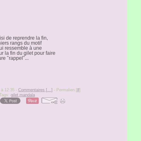
oisi de reprendre la fin,
niers rangs du motif
qui ressemble à une
r la fin du gilet pour faire
re "rappel"...
 à 12:35 -
Commentaires [
…
]
- Permalien [
#
]
Tags:
gilet mandala