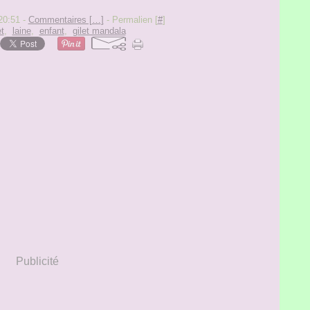
20:51 -
Commentaires [
…
]
- Permalien [
#
]
t
,
laine
,
enfant
,
gilet mandala
Publicité