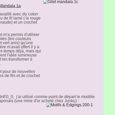
travaillé avec du coton
u de fil lamé ( le rouge
eraude) et un crochet
t m'a permis d'utiliser
otes (les couleurs
t vert anis) qu'une
re m'avait offert il y a
s temps déjà, mais qui
ient l'idée lumineuse
it les transformer à
.
ôt pour de nouvelles
s de fils et de crochet
InE0_0, j'ai utilisé comme point de départ le modèle
aponais (une mine d'or acheté chez Junku) :