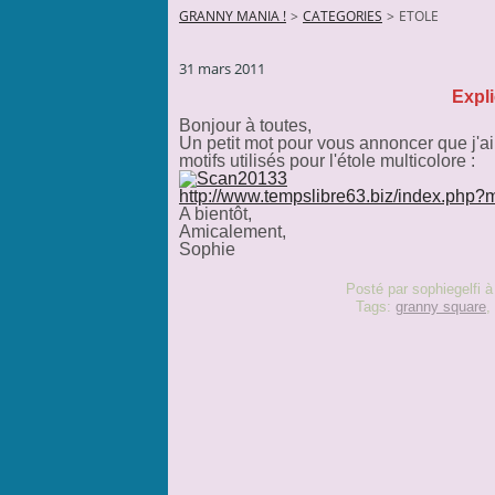
GRANNY MANIA !
>
CATEGORIES
>
ETOLE
31 mars 2011
Expli
Bonjour à toutes,
Un petit mot pour vous annoncer que j'ai
motifs utilisés pour l'étole multicolore :
http://www.tempslibre63.biz/index.ph
A bientôt,
Amicalement,
Sophie
Posté par sophiegelfi à
Tags:
granny square