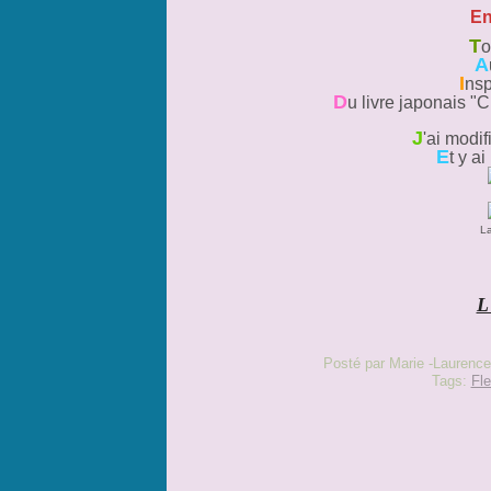
En
T
o
A
I
nsp
D
u livre japonais "C
J
'ai modif
E
t y a
La
L
Posté par Marie -Laurence
Tags:
Fle