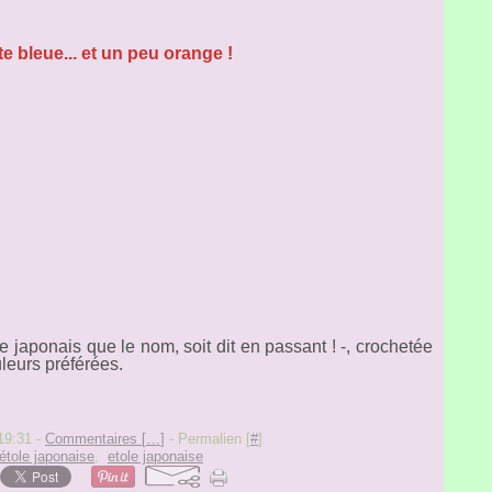
e bleue... et un peu orange !
e japonais que le nom, soit dit en passant ! -, crochetée
leurs préférées.
19:31 -
Commentaires [
…
]
- Permalien [
#
]
étole japonaise
,
etole japonaise