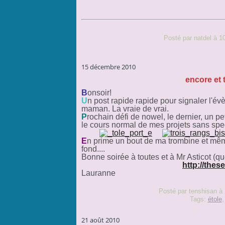
Posté par natdel à 1
15 décembre 2010
encore et 
B
onsoir!
U
n post rapide rapide pour signaler l'évè
maman. La vraie de vrai.
P
rochain défi de nowel, le dernier, un pe
le cours normal de mes projets sans spe
E
n prime un bout de ma trombine et mêm
fond....
Bonne soirée à toutes et à Mr Asticot (que
http://thes
Lauranne
Posté par tenshisan à
Tags:
étole
21 août 2010