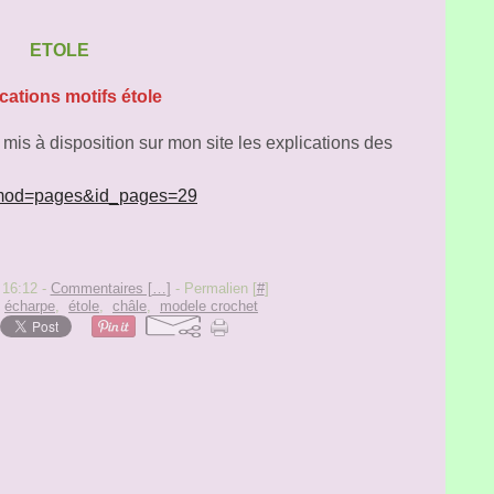
ETOLE
cations motifs étole
 mis à disposition sur mon site les explications des
p?mod=pages&id_pages=29
 16:12 -
Commentaires [
…
]
- Permalien [
#
]
,
écharpe
,
étole
,
châle
,
modele crochet