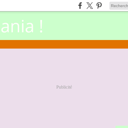
nia !
Publicité