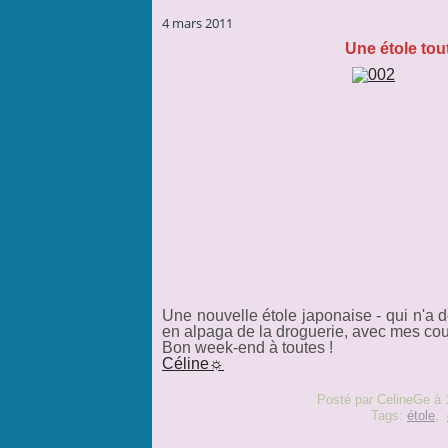
4 mars 2011
Une étole tout
Une nouvelle étole japonaise - qui n'a d
en alpaga de la droguerie, avec mes cou
Bon week-end à toutes !
Céline☼
Posté par CelineGe à 
Tags:
étole
,