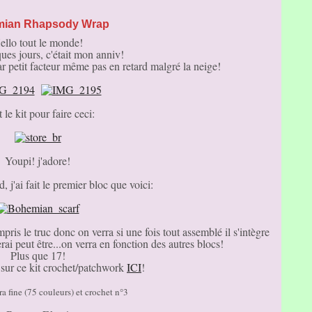
ian Rhapsody Wrap
ello tout le monde!
ques jours, c'était mon anniv!
r petit facteur même pas en retard malgré la neige!
t le kit pour faire ceci:
Youpi! j'adore!
d, j'ai fait le premier bloc que voici:
is le truc donc on verra si une fois tout assemblé il s'intègre
ai peut être...on verra en fonction des autres blocs!
Plus que 17!
s sur ce kit crochet/patchwork
ICI
!
ra fine (75 couleurs) et crochet n°3