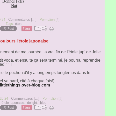
Bonnes Fêtes!
Nat
0:34 -
Commentaires [
…
]
- Permalien [
#
]
Tags:
étole
toujours l'étole japonaise
nement de ma journée: la vrai fin de l'étole jap' de Jolie
tit yoda, et ensuite ça sera terminé, je pourrai reprendre
ed ^^ !
e le pochon d'il y a longtemps longtemps dans le
l veinard, cité à chaque fois!)
elittlethings.over-blog.com
 20:24 -
Commentaires [
…
]
- Permalien [
#
]
,
étole japonaise
,
delight
,
bleu