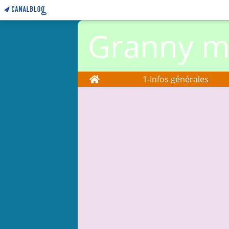
Granny ma
Home
1-Infos générales