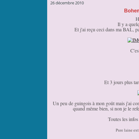
26 décembre 2010
Bohem
H
Il y a quel
Et j'ai reçu ceci dans ma BAL, pa
C'es
Et 3 jours plus tar
Un peu de guingois à mon goût mais j'ai compr
quand même bien, si non je le refer
Toutes les info
Pure laine ext