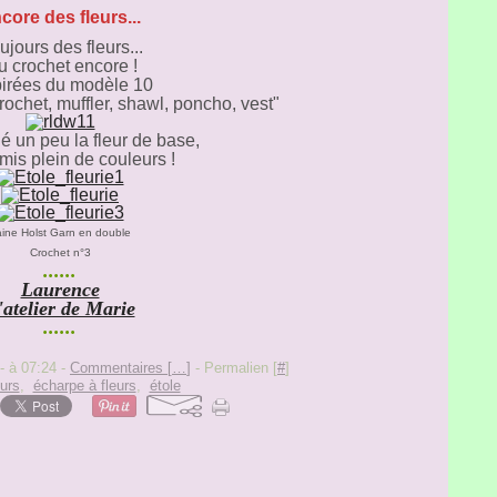
core des fleurs...
ujours des fleurs...
u crochet encore !
irées du modèle 10
rochet, muffler, shawl, poncho, vest"
ié un peu la fleur de base,
i mis plein de couleurs !
ine Holst Garn en double
Crochet n°3
......
Laurence
'atelier de Marie
......
- à 07:24 -
Commentaires [
…
]
- Permalien [
#
]
urs
,
écharpe à fleurs
,
étole