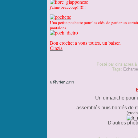
j'aime beaucoup!!!!!!!
Una petite pochette pour les clés, de garder un certa
.
pantalons
Bon crochet a vous toutes, un baiser.
Cinzia
Posté par cinziacrea à
Tags:
Echarpe
6 février 2011
Un dimanche pour u
assemblés puis bordés de ma
(croch
D'autres photos