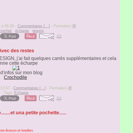
 à 06:00 -
Commentaires [
…
]
- Permalien [
#
]
crochet
,
écharpe
,
granny
Avec des restes
GN, j'ai fait quelques carrés supplémentaires et cela
nne cette écharpe
 d'infos sur mon blog
Crochodile
 13:57 -
Commentaires [
…
]
- Permalien [
#
]
Tags:
Echarpe
......et una petite pochette......
leur douces et tendres