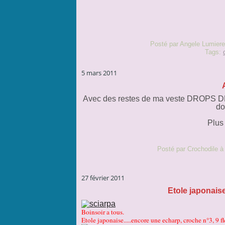
Posté par Angele Lumiere
Tags:
5 mars 2011
Avec des restes de ma veste DROPS DESI
do
Plus
Posté par Crochodile à
27 février 2011
Etole japonaise..
Boinsoir a tous.
Etole japonaise.....encore une echarp, croche n°3, 9 f