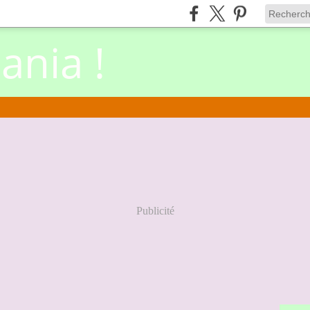
nia !
Publicité