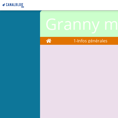
Granny ma
Home
1-Infos générales