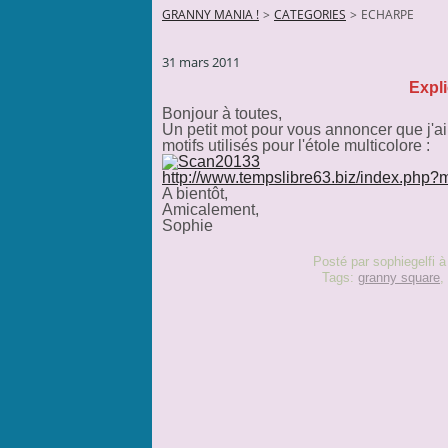
GRANNY MANIA !
>
CATEGORIES
>
ECHARPE
31 mars 2011
Expli
Bonjour à toutes,
Un petit mot pour vous annoncer que j'ai
motifs utilisés pour l'étole multicolore :
http://www.tempslibre63.biz/index.ph
A bientôt,
Amicalement,
Sophie
Posté par sophiegelfi à
Tags:
granny square