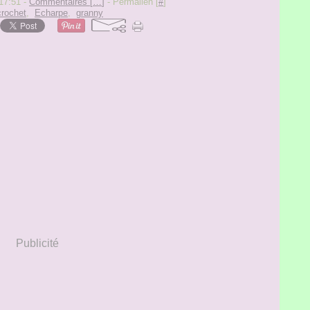
17:51 -
Commentaires [
…
]
- Permalien [
#
]
crochet
,
Echarpe
,
granny
Publicité