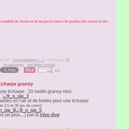
in nombre de choses et de ne pas rovinave les poches des vestes ou des
 18:28 -
Commentaires [
…
]
- Permalien [
#
]
,
Accessories
,
pochette crochet
Echarpe granny
ne écharpe. 20 motifs granny mini
illes en l'air et de brides pour une écharpe
et 2.5 et 30 grs de coton)
 (et plus....) par là
Véro rêve