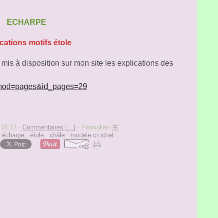
ECHARPE
cations motifs étole
 mis à disposition sur mon site les explications des
p?mod=pages&id_pages=29
 16:12 -
Commentaires [
…
]
- Permalien [
#
]
,
écharpe
,
étole
,
châle
,
modele crochet