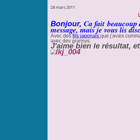
28 mars 2011
Ca fait beaucoup d
Bonjour,
message,
mais
je vous lis dis
Avec des
fils japonais
que j'avais comman
avec des grannys.
J'aime bien le résultat, e