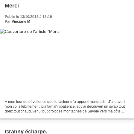
Merci
Publié le 13/10/2013 à 18:19
Par
Vinciane M
A mon tour de dévoiler ce que le facteur m'a apporté vendredi... J'ai ouvert
mon colis fébrilement, piaffant d'impatience, et y ai découvert un swap tout
doux tout chaud, venu tout droit des montagnes de Savoie vers ma côte
atlantique. Sans plus tarder,...
Granny écharpe.