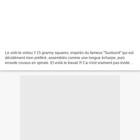
Le voili-le voilou !! 15 granny squares, inspirés du fameux "Sunburst" qui est
décidément mon préféré, assemblés comme une longue écharpe, puis
ensuite cousus en spirale. Et voilà le travail !!! Ca n'est vraiment pas évident
pour moi de choisir les coloris...