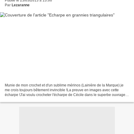
Publié le 23/05/2013 à 15:00
Par
Lezaranne
Munie de mon crochet et d'un sublime mérinos (Lainière de la Marque) je
me crois toujours bêtement invincible !La preuve en images avec cette
écharpe !J'ai voulu crocheter l'écharpe de Cécile dans le superbe ouvrage
150 grannies à crocheter mais j'ai...