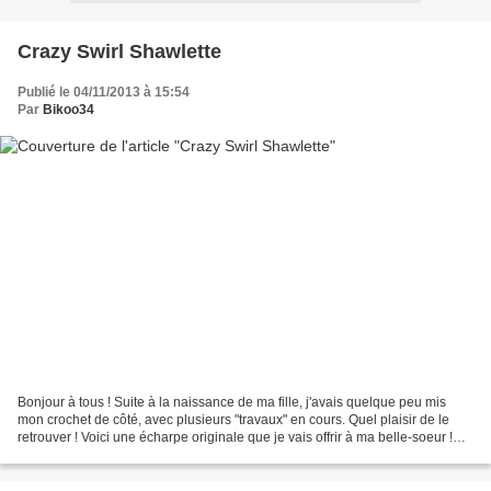
Crazy Swirl Shawlette
Publié le 04/11/2013 à 15:54
Par
Bikoo34
Bonjour à tous ! Suite à la naissance de ma fille, j'avais quelque peu mis
mon crochet de côté, avec plusieurs "travaux" en cours. Quel plaisir de le
retrouver ! Voici une écharpe originale que je vais offrir à ma belle-soeur !
C'est un modèle de Sophie...