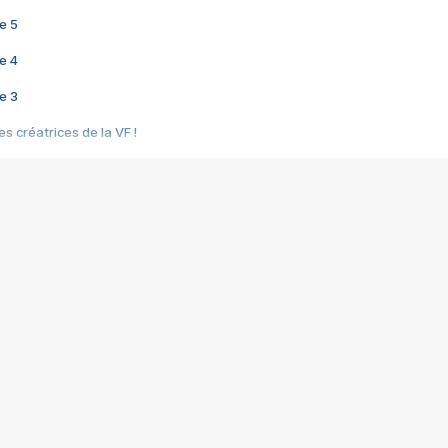
e 5
e 4
e 3
s créatrices de la VF !
e 2
e 1
e Mektoub My Love arrive enfin ! Rencontre avec Shaïn Boumedine et Sal
i : après Toni en famille
elle réalise le bouleversant Dites lui que je l'aime
ais ! Rencontre autour de Vie privée de Rebecca Zlotowski
 de Marguerite, Grave... Rencontre avec Ella Rumpf
 Les Rêveurs, un film intime sur la santé mentale