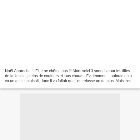
Noël Approche !!! Et je ne chôme pas !!! Alors voici 3 snoods pour les filles
de la famille, pleins de couleurs et tous chauds. Evidemment Louloute en a
vu un qui lui plaisait, donc il va falloir que j'en refasse un de plus. Mais c'est
pas grave! Je m'amuse...