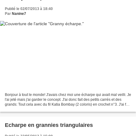
Publié le 02/07/2013 à 18:40
Par
Nanine7
Bonjour à tout le monde! J'avais chez moi une écharpe qui avait mal veilli. Je
l'ai jeté mais j'ai garder le concept. J'ai donc fait des petits carrés et des
grands: Tout cela avec du fil Katia Bombay (2 coloris) en crochet n°3. J'ai fait
ce qu'il faut...
Echarpe en grannies triangulaires