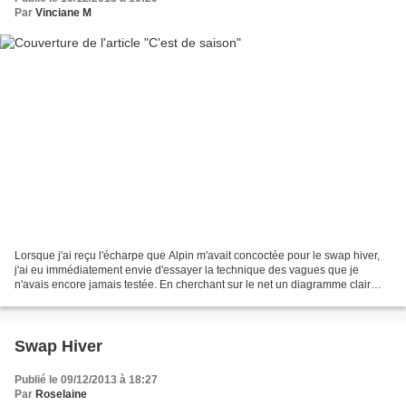
Par
Vinciane M
Lorsque j'ai reçu l'écharpe que Alpin m'avait concoctée pour le swap hiver,
j'ai eu immédiatement envie d'essayer la technique des vagues que je
n'avais encore jamais testée. En cherchant sur le net un diagramme clair
pour me lancer, j'ai trouvé celui-ci....
Swap Hiver
Publié le 09/12/2013 à 18:27
Par
Roselaine