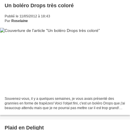
Un boléro Drops très coloré
Publié le 11/05/2012 à 18:43
Par
Roselaine
Souvenez-vous, il y a quelques semaines, je vous avais présenté des
grannies en forme de trapèzes! Voici l'objet fini, c'est un boléro Drops que j'ai
beaucoup attendu mais que je ne pourrai pas mettre car il est trop grand!
Dommage, car j'avais flashé...
Plaid en Delight