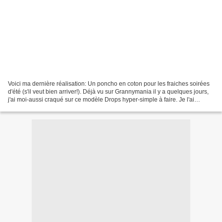
Voici ma dernière réalisation: Un poncho en coton pour les fraiches soirées
d'été (s'il veut bien arriver!). Déjà vu sur Grannymania il y a quelques jours,
j'ai moi-aussi craqué sur ce modèle Drops hyper-simple à faire. Je l'ai
crocheter en coton Paris...