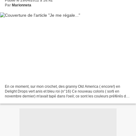
Publié le 29/04/2012 à 16:42
Par
Marionneta
En ce moment, sur mon crochet, des granny Old America ( encore!) en
Delight Drops vert anis et bleu roi (n°16) Ce nouveau coloris ( sorti en
novembre dernier) m'avait tapé dans l'oeil; ce sont les couleurs préférés de
mon fils Paul (5 ans) Il suit l'avancée...