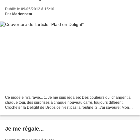
Publié le 09/05/2012 à 15:10
Par
Marionneta
Ce modèle m'a ravie... 1. Je me suis régalée: Des couleurs qui changent à
chaque tour, des surprises à chaque nouveau carré, toujours différent.
Crocheter la Delight de Drops ce n'est pas la routine! 2. J'ai savouré: Mon
plaid fini et ses jolies nuances......
Je me régale...