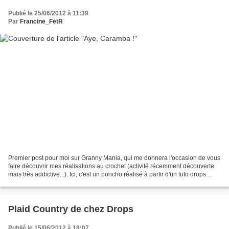
Publié le 25/06/2012 à 11:39
Par
Francine_FetR
Premier post pour moi sur Granny Mania, qui me donnera l'occasion de vous
faire découvrir mes réalisations au crochet (activité récemment découverte
mais très addictive...). Ici, c'est un poncho réalisé à partir d'un tuto drops
crocheté en Paris Drops...
Plaid Country de chez Drops
Publié le 15/06/2012 à 18:07