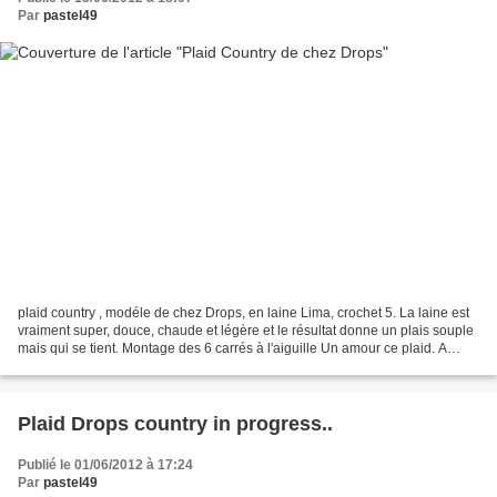
Par
pastel49
plaid country , modéle de chez Drops, en laine Lima, crochet 5. La laine est
vraiment super, douce, chaude et légère et le résultat donne un plais souple
mais qui se tient. Montage des 6 carrés à l'aiguille Un amour ce plaid. A
crocheter, c'est pas compliqué,...
Plaid Drops country in progress..
Publié le 01/06/2012 à 17:24
Par
pastel49