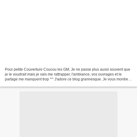
Pour petite Couverture Coucou les GM, Je ne passe plus aussi souvent que
je le voudrait mais je vais me rattrapper, l'ambiance, vos ouvrages et le
partage me manquent trop ^^ J'adore ce blog grannesque. Je vous montre
un petit début de couverture Baby...