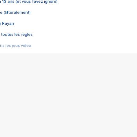
 a 13 ans (et vous l'avez ignoré)
e (littéralement)
im Rayan
 toutes les règles
s les jeux vidéo
us choquant de Rockstar ? - Le scandale BULLY
e plus moche de Steam
du RÊVE tourne au CAUCHEMAR
pendant 8 heures
it… à tort
umiliés par un jeu vidéo
ire - Final Fantasy 8
ti un empire - Age of Empires