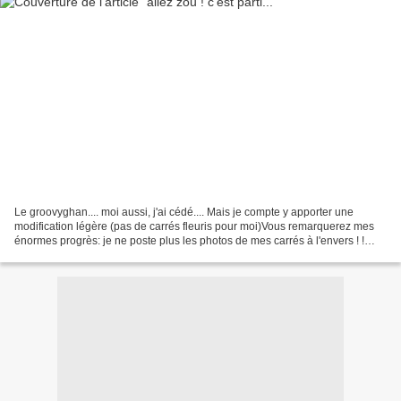
Le groovyghan.... moi aussi, j'ai cédé.... Mais je compte y apporter une
modification légère (pas de carrés fleuris pour moi)Vous remarquerez mes
énormes progrès: je ne poste plus les photos de mes carrés à l'envers ! !
laine ambre de cheval blanc (70%bambou/30%coton)...