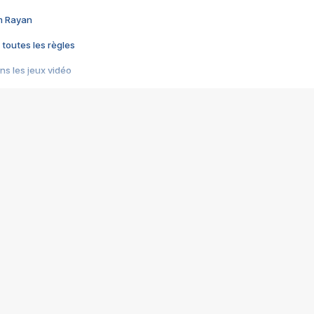
im Rayan
 toutes les règles
s les jeux vidéo
us choquant de Rockstar ? - Le scandale BULLY
e plus moche de Steam
du RÊVE tourne au CAUCHEMAR
pendant 8 heures
it… à tort
umiliés par un jeu vidéo
ire - Final Fantasy 8
ti un empire - Age of Empires
story DOFUS