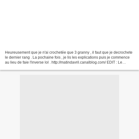
Heureusement que je n'ai crochetée que 3 granny , il faut que je decrochete
le dernier rang . La pochaine fois , je lis les explications puis je commence
au lieu de faie l'inverse lol . http://matindavril.canalblog.com/ EDIT : Le
dernier rang est en mailles...