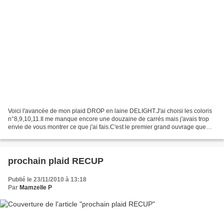
Voici l'avancée de mon plaid DROP en laine DELIGHT.J'ai choisi les coloris
n°8,9,10,11.Il me manque encore une douzaine de carrés mais j'avais trop
envie de vous montrer ce que j'ai fais.C'est le premier grand ouvrage que
j'entreprends.Ce qui me fait...
prochain plaid RECUP
Publié le 23/11/2010 à 13:18
Par
Mamzelle P