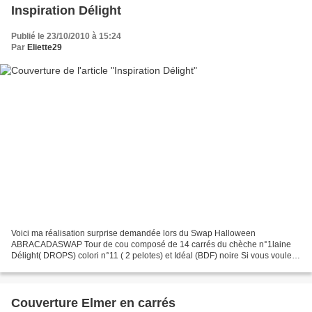
Inspiration Délight
Publié le 23/10/2010 à 15:24
Par
Eliette29
Voici ma réalisation surprise demandée lors du Swap Halloween
ABRACADASWAP Tour de cou composé de 14 carrés du chèche n°1laine
Délight( DROPS) colori n°11 ( 2 pelotes) et Idéal (BDF) noire Si vous voulez
voir le reste du contenu du colis c'est ICI Bises...
Couverture Elmer en carrés