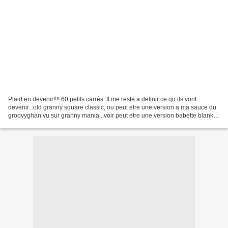
Plaid en devenir!!!! 60 petits carrés..Il me reste a definir ce qu ils vont
devenir...old granny square classic, ou peut etre une version a ma sauce du
groovyghan vu sur granny mania...voir peut etre une version babette blanket
old granny...(il n y aurait...