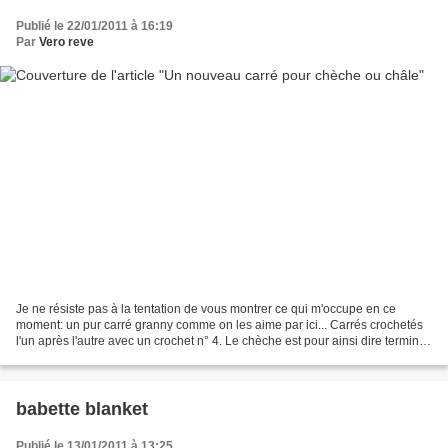
Publié le 22/01/2011 à 16:19
Par
Vero reve
Je ne résiste pas à la tentation de vous montrer ce qui m'occupe en ce
moment: un pur carré granny comme on les aime par ici... Carrés crochetés
l'un après l'autre avec un crochet n° 4. Le chèche est pour ainsi dire terminé;
alors rendez-vous très vite...
babette blanket
Publié le 13/01/2011 à 13:25