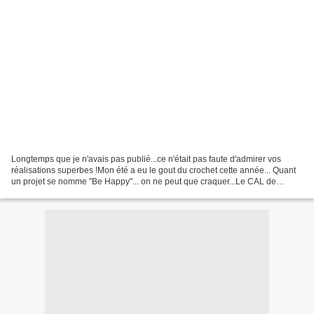
Longtemps que je n'avais pas publié...ce n'était pas faute d'admirer vos
réalisations superbes !Mon été a eu le gout du crochet cette année... Quant
un projet se nomme "Be Happy"... on ne peut que craquer...Le CAL de
Purple Laine... réalisé en Holstgarn......