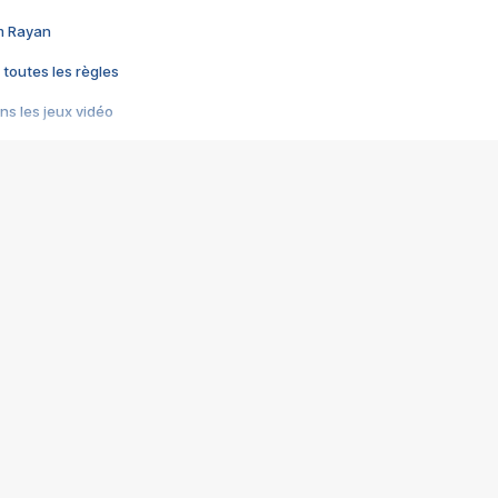
im Rayan
 toutes les règles
s les jeux vidéo
us choquant de Rockstar ? - Le scandale BULLY
e plus moche de Steam
du RÊVE tourne au CAUCHEMAR
pendant 8 heures
it… à tort
umiliés par un jeu vidéo
ire - Final Fantasy 8
ti un empire - Age of Empires
story DOFUS