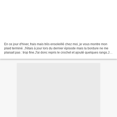
En ce jour d'hiver, frais mais très ensoleillé chez moi, je vous montre mon
plaid terminé. J'étais à jour lors du dernier épisode mais la bordure ne me
plaisait pas : trop fine.J'ai donc repris le crochet et ajouté quelques rangs.Je
suis ravie du résultat....