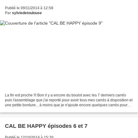
Publié le 09/11/2014 à 12:58
Par
sylviedetoulouse
La fin est proche !!! Bon il y a encore du boulot avec les 7 derniers carrés
puis l'assemblage que j'ai reporté pour avoir tous mes carrés à disposition et
une petite bordure... à moins que je n'ajoute encore quelques carrés pour
mieux me lover dedans...
CAL BE HAPPY épisodes 6 et 7
Publié le 12/10/2014 à 15:20