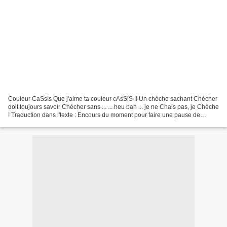
Couleur CaSsIs Que j'aime ta couleur cAsSiS !! Un chèche sachant Chécher
doit toujours savoir Chécher sans ... ... heu bah ... je ne Chais pas, je Chèche
! Traduction dans l'texte : Encours du moment pour faire une pause de
Babette Blanket* en cocotte...