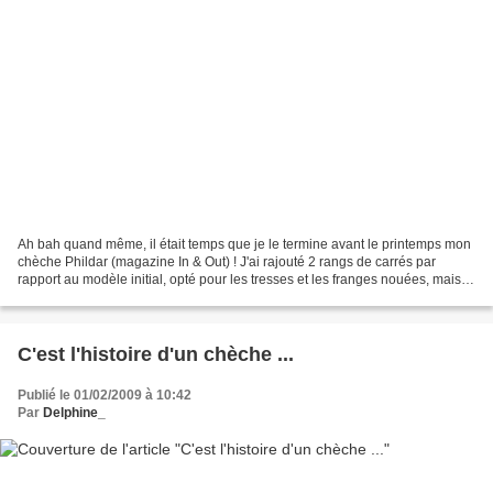
Ah bah quand même, il était temps que je le termine avant le printemps mon
chèche Phildar (magazine In & Out) ! J'ai rajouté 2 rangs de carrés par
rapport au modèle initial, opté pour les tresses et les franges nouées, mais
j'ai laissé tomber l'idée des...
C'est l'histoire d'un chèche ...
Publié le 01/02/2009 à 10:42
Par
Delphine_