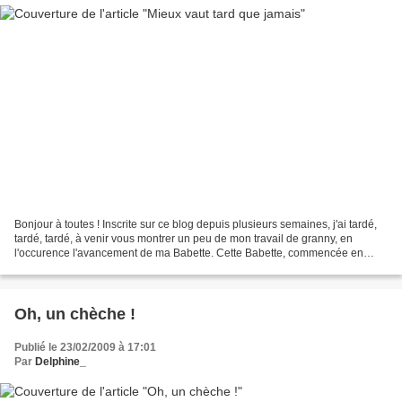
Bonjour à toutes ! Inscrite sur ce blog depuis plusieurs semaines, j'ai tardé,
tardé, tardé, à venir vous montrer un peu de mon travail de granny, en
l'occurence l'avancement de ma Babette. Cette Babette, commencée en
janvier, je l'ai transportée partout...
Oh, un chèche !
Publié le 23/02/2009 à 17:01
Par
Delphine_