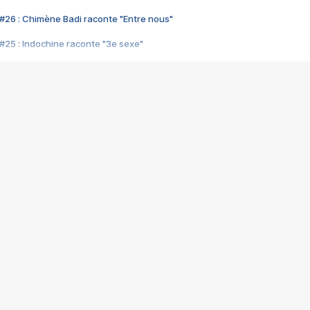
#26 : Chimène Badi raconte "Entre nous"
#25 : Indochine raconte "3e sexe"
#24 : Zaho raconte "C'est chelou"
#23 : Patrick Bruel raconte "Au café des délices"
#22 : Kyo raconte "Le chemin"
#21 : Nolwenn Leroy raconte "Cassé"
#20 : Patrick Hernandez raconte "Born to be alive"
#19 : Lorie raconte "Près de moi"
#18 : Michael Jones raconte "A nos actes manqués" (avec Jean-Jacque
#17 : Khaled raconte "Aïcha"
#16 : Corneille raconte "Parce qu'on vient de loin"
#15 : Indochine raconte "L'aventurier"