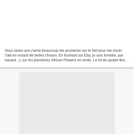
Vous savez que j'aime beaucoup me promener sur le Net pour me rincer
l’œil en voyant de belles choses. En fouinant sur Etsy, je suis tombée, par
hasard ;-), sur les premières African Flowers en vente. Le lot de quatre fleurs
en coton n°10 a été mis en...