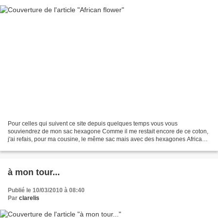
Pour celles qui suivent ce site depuis quelques temps vous vous
souviendrez de mon sac hexagone Comme il me restait encore de ce coton,
j'ai refais, pour ma cousine, le même sac mais avec des hexagones African
Flowers Je dois encore le doubler et mettre...
à mon tour...
Publié le 10/03/2010 à 08:40
Par
clarelis