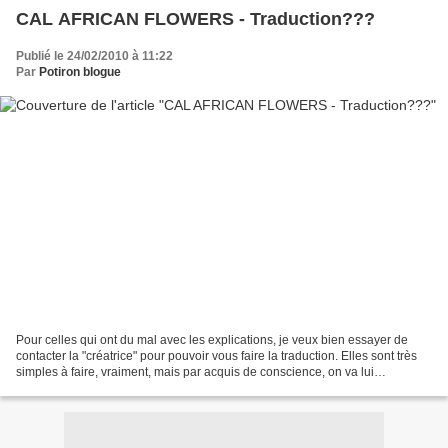
CAL AFRICAN FLOWERS - Traduction???
Publié le 24/02/2010 à 11:22
Par
Potiron blogue
Pour celles qui ont du mal avec les explications, je veux bien essayer de
contacter la "créatrice" pour pouvoir vous faire la traduction. Elles sont très
simples à faire, vraiment, mais par acquis de conscience, on va lui
demander, OK??? DItes-moi ci...