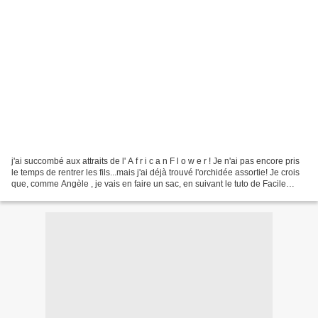
j'ai succombé aux attraits de l' A f r i c a n F l o w e r ! Je n'ai pas encore pris
le temps de rentrer les fils...mais j'ai déjà trouvé l'orchidée assortie! Je crois
que, comme Angèle , je vais en faire un sac, en suivant le tuto de Facile
Cécile ...A...