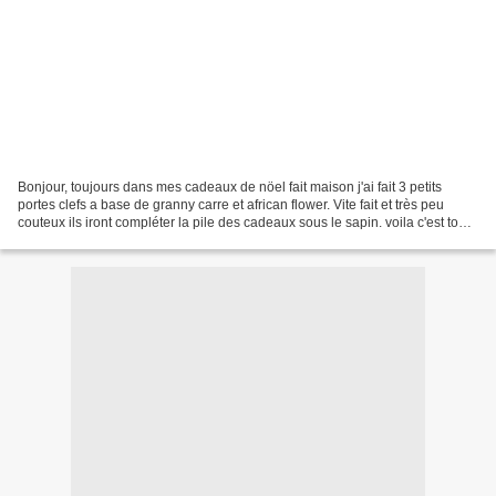
Bonjour, toujours dans mes cadeaux de nöel fait maison j'ai fait 3 petits
portes clefs a base de granny carre et african flower. Vite fait et très peu
couteux ils iront compléter la pile des cadeaux sous le sapin. voila c'est tout
pour aujourd'hui j'ai...