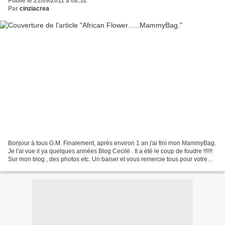
Publié le 21/09/2011 à 08:52
Par
cinziacrea
Bonjour à tous G.M. Finalement, après environ 1 an j'ai fini mon MammyBag.
Je l'ai vue il ya quelques années Blog Cecilè . Il a été le coup de foudre !!!!!!
Sur mon blog , des photos etc. Un baiser et vous remercie tous pour votre
attention. Cinzia