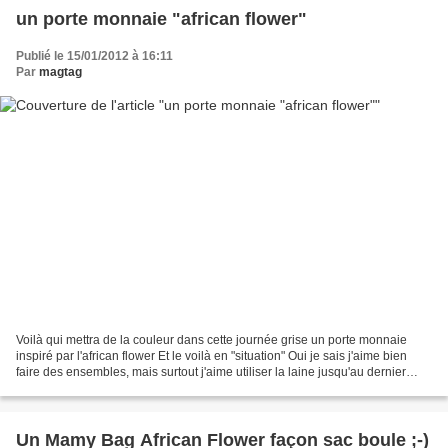
un porte monnaie "african flower"
Publié le 15/01/2012 à 16:11
Par
magtag
Voilà qui mettra de la couleur dans cette journée grise un porte monnaie
inspiré par l'african flower Et le voilà en "situation" Oui je sais j'aime bien
faire des ensembles, mais surtout j'aime utiliser la laine jusqu'au dernier
centimètre, en atteste...
Un Mamy Bag African Flower façon sac boule ;-)