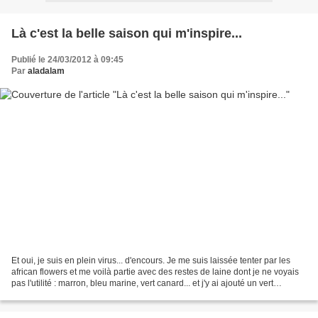
Là c'est la belle saison qui m'inspire...
Publié le 24/03/2012 à 09:45
Par
aladalam
Et oui, je suis en plein virus... d'encours. Je me suis laissée tenter par les
african flowers et me voilà partie avec des restes de laine dont je ne voyais
pas l'utilité : marron, bleu marine, vert canard... et j'y ai ajouté un vert
bambou et un rose...