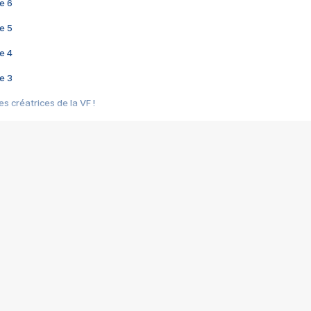
e 6
e 5
e 4
e 3
s créatrices de la VF !
e 2
e 1
e Mektoub My Love arrive enfin ! Rencontre avec Shaïn Boumedine et Sal
i : après Toni en famille
elle réalise le bouleversant Dites lui que je l'aime
ais ! Rencontre autour de Vie privée de Rebecca Zlotowski
 de Marguerite, Grave... Rencontre avec Ella Rumpf
 Les Rêveurs, un film intime sur la santé mentale