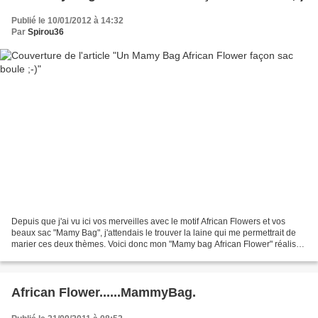
Publié le 10/01/2012 à 14:32
Par
Spirou36
Depuis que j'ai vu ici vos merveilles avec le motif African Flowers et vos
beaux sac "Mamy Bag", j'attendais le trouver la laine qui me permettrait de
marier ces deux thèmes. Voici donc mon "Mamy bag African Flower" réalisé
en Holst Garn Super Soft :...
African Flower......MammyBag.