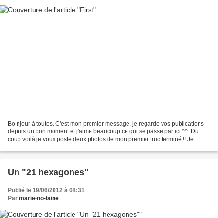
Bo njour à toutes. C'est mon premier message, je regarde vos publications
depuis un bon moment et j'aime beaucoup ce qui se passe par ici ^^. Du
coup voilà je vous poste deux photos de mon premier truc terminé !! Je
pense que je ne serai pas forcément...
Un "21 hexagones"
Publié le 19/06/2012 à 08:31
Par
marie-no-laine