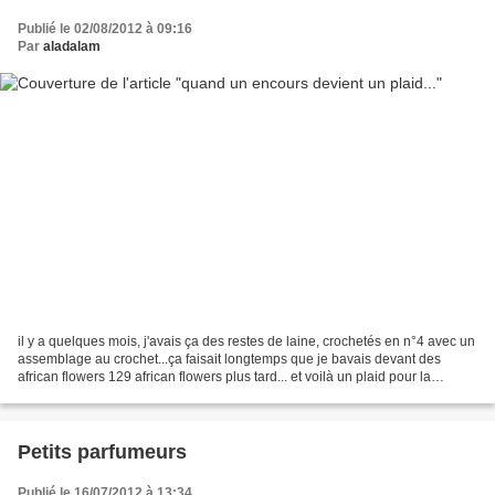
Publié le 02/08/2012 à 09:16
Par
aladalam
il y a quelques mois, j'avais ça des restes de laine, crochetés en n°4 avec un
assemblage au crochet...ça faisait longtemps que je bavais devant des
african flowers 129 african flowers plus tard... et voilà un plaid pour la
roulotte dans l'esprit gypsie......
Petits parfumeurs
Publié le 16/07/2012 à 13:34