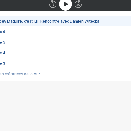
bey Maguire, c'est lui ! Rencontre avec Damien Witecka
e 6
e 5
e 4
e 3
s créatrices de la VF !
e 2
e 1
e Mektoub My Love arrive enfin ! Rencontre avec Shaïn Boumedine et Sal
i : après Toni en famille
elle réalise le bouleversant Dites lui que je l'aime