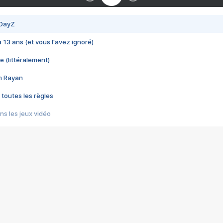
 DayZ
 a 13 ans (et vous l'avez ignoré)
e (littéralement)
im Rayan
 toutes les règles
s les jeux vidéo
us choquant de Rockstar ? - Le scandale BULLY
e plus moche de Steam
du RÊVE tourne au CAUCHEMAR
pendant 8 heures
it… à tort
umiliés par un jeu vidéo