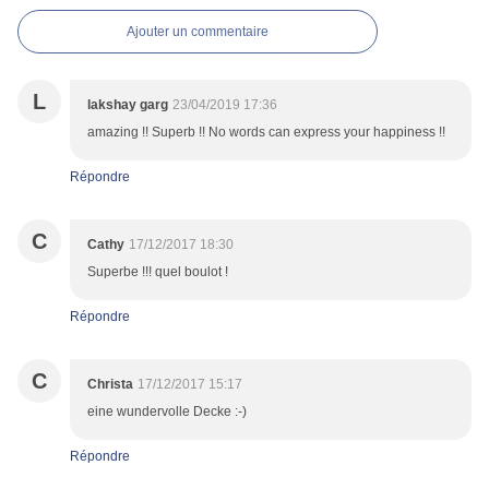
Ajouter un commentaire
L
lakshay garg
23/04/2019 17:36
amazing !! Superb !! No words can express your happiness !!
Répondre
C
Cathy
17/12/2017 18:30
Superbe !!! quel boulot !
Répondre
C
Christa
17/12/2017 15:17
eine wundervolle Decke :-)
Répondre