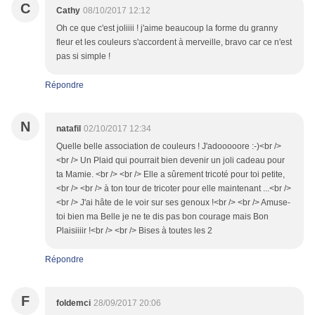
C
Cathy
08/10/2017 12:12
Oh ce que c'est joliiii ! j'aime beaucoup la forme du granny
fleur et les couleurs s'accordent à merveille, bravo car ce n'est
pas si simple !
Répondre
N
natafil
02/10/2017 12:34
Quelle belle association de couleurs ! J'adooooore :-)<br />
<br /> Un Plaid qui pourrait bien devenir un joli cadeau pour
ta Mamie. <br /> <br /> Elle a sûrement tricoté pour toi petite,
<br /> <br /> à ton tour de tricoter pour elle maintenant ...<br />
<br /> J'ai hâte de le voir sur ses genoux !<br /> <br /> Amuse-
toi bien ma Belle je ne te dis pas bon courage mais Bon
Plaisiiiir !<br /> <br /> Bises à toutes les 2
Répondre
F
foldemci
28/09/2017 20:06