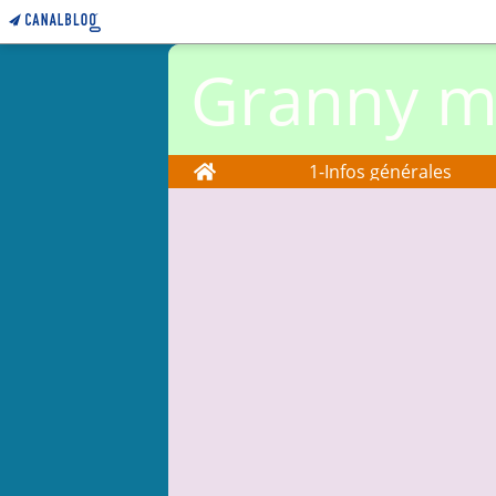
Granny ma
Home
1-Infos générales