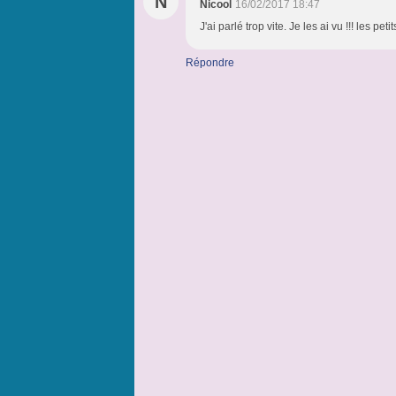
N
Nicool
16/02/2017 18:47
J'ai parlé trop vite. Je les ai vu !!! les pe
Répondre