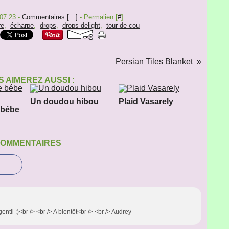
 07:23 -
Commentaires [
…
]
- Permalien [
#
]
re
,
écharpe
,
drops
,
drops delight
,
tour de cou
Persian Tiles Blanket
 AIMEREZ AUSSI :
Un doudou hibou
Plaid Vasarely
 bébe
OMMENTAIRES
ntil :)<br /> <br /> A bientôt<br /> <br /> Audrey