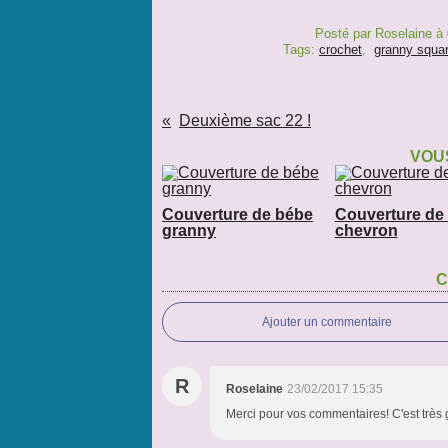
Posté par Roselaine à
Tags:
crochet
,
granny squa
Deuxième sac 22 !
VOUS
Couverture de bébe
Couverture de
granny
chevron
C
Ajouter un commentaire
R
Roselaine
23/02/2017 15:35
Merci pour vos commentaires! C'est très ge