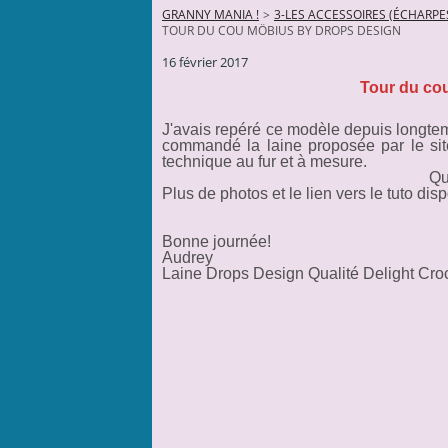
GRANNY MANIA !
>
3-LES ACCESSOIRES (ÉCHARPES
TOUR DU COU MÖBIUS BY DROPS DESIGN
16 février 2017
Tour du co
J'avais repéré ce modèle depuis longtem
commandé la laine proposée par le site
technique au fur et à mesure.
Qu
Plus de photos et le lien vers le tuto dis
Bonne journée!
Audrey
Laine Drops Design Qualité Delight Cro