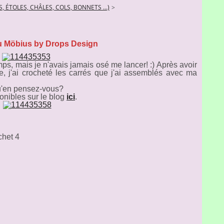
, ÉTOLES, CHÂLES, COLS, BONNETS ...)
>
u Möbius by Drops Design
ps, mais je n'avais jamais osé me lancer! :) Après avoir
, j'ai crocheté les carrés que j'ai assemblés avec ma
'en pensez-vous?
ponibles sur le blog
ici
.
chet 4