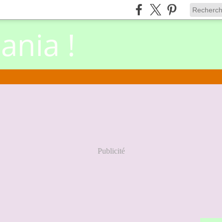
nia !
Publicité