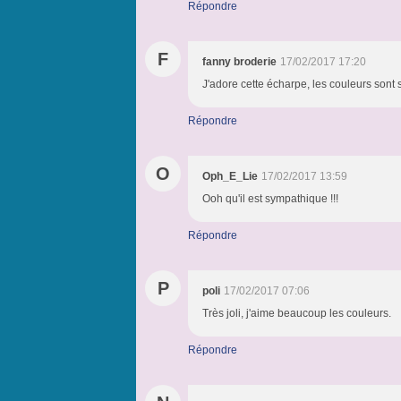
Répondre
F
fanny broderie
17/02/2017 17:20
J'adore cette écharpe, les couleurs sont
Répondre
O
Oph_E_Lie
17/02/2017 13:59
Ooh qu'il est sympathique !!!
Répondre
P
poli
17/02/2017 07:06
Très joli, j'aime beaucoup les couleurs.
Répondre