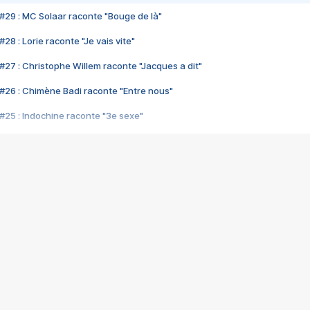
#29 : MC Solaar raconte "Bouge de là"
28 : Lorie raconte "Je vais vite"
#27 : Christophe Willem raconte "Jacques a dit"
#26 : Chimène Badi raconte "Entre nous"
#25 : Indochine raconte "3e sexe"
#24 : Zaho raconte "C'est chelou"
#23 : Patrick Bruel raconte "Au café des délices"
#22 : Kyo raconte "Le chemin"
#21 : Nolwenn Leroy raconte "Cassé"
#20 : Patrick Hernandez raconte "Born to be alive"
#19 : Lorie raconte "Près de moi"
#18 : Michael Jones raconte "A nos actes manqués" (avec Jean-Jacque