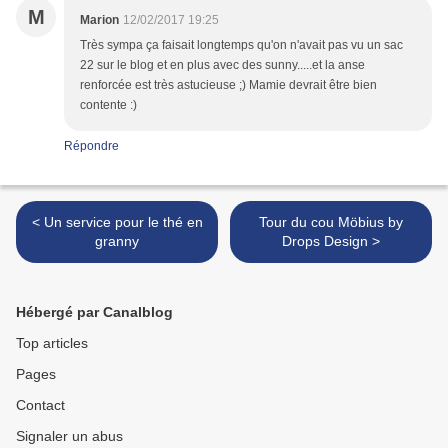
M
Marion
12/02/2017 19:25
Très sympa ça faisait longtemps qu'on n'avait pas vu un sac
22 sur le blog et en plus avec des sunny.....et la anse
renforcée est très astucieuse ;) Mamie devrait être bien
contente :)
Répondre
< Un service pour le thé en
Tour du cou Möbius by
granny
Drops Design >
Hébergé par Canalblog
Top articles
Pages
Contact
Signaler un abus