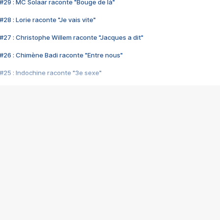
#29 : MC Solaar raconte "Bouge de là"
28 : Lorie raconte "Je vais vite"
#27 : Christophe Willem raconte "Jacques a dit"
#26 : Chimène Badi raconte "Entre nous"
#25 : Indochine raconte "3e sexe"
#24 : Zaho raconte "C'est chelou"
#23 : Patrick Bruel raconte "Au café des délices"
#22 : Kyo raconte "Le chemin"
#21 : Nolwenn Leroy raconte "Cassé"
#20 : Patrick Hernandez raconte "Born to be alive"
#19 : Lorie raconte "Près de moi"
#18 : Michael Jones raconte "A nos actes manqués" (avec Jean-Jacque
#17 : Khaled raconte "Aïcha"