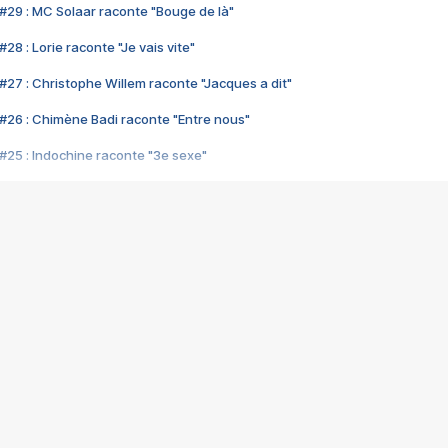
#29 : MC Solaar raconte "Bouge de là"
28 : Lorie raconte "Je vais vite"
#27 : Christophe Willem raconte "Jacques a dit"
#26 : Chimène Badi raconte "Entre nous"
#25 : Indochine raconte "3e sexe"
#24 : Zaho raconte "C'est chelou"
#23 : Patrick Bruel raconte "Au café des délices"
#22 : Kyo raconte "Le chemin"
#21 : Nolwenn Leroy raconte "Cassé"
#20 : Patrick Hernandez raconte "Born to be alive"
#19 : Lorie raconte "Près de moi"
#18 : Michael Jones raconte "A nos actes manqués" (avec Jean-Jacque
#17 : Khaled raconte "Aïcha"