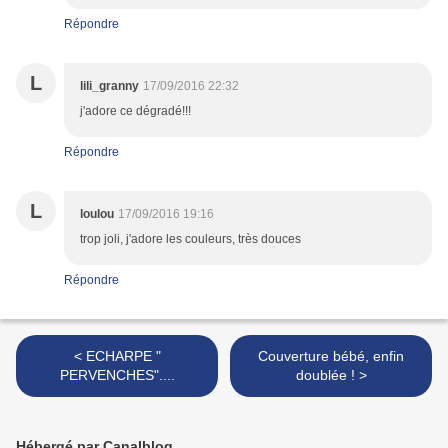
Répondre
L
lili_granny
17/09/2016 22:32
j'adore ce dégradé!!!
Répondre
L
loulou
17/09/2016 19:16
trop joli, j'adore les couleurs, très douces
Répondre
< ECHARPE "
Couverture bébé, enfin
PERVENCHES"....
doublée ! >
Hébergé par Canalblog