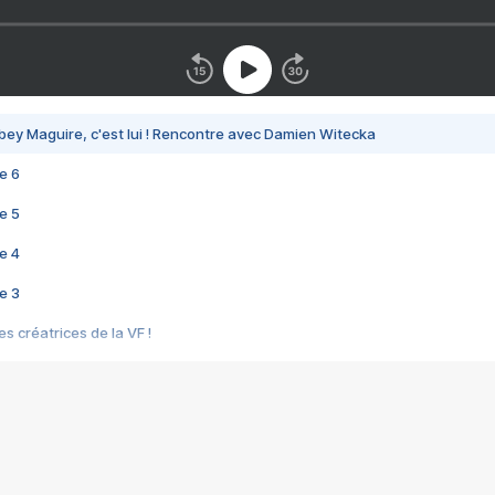
bey Maguire, c'est lui ! Rencontre avec Damien Witecka
e 6
e 5
e 4
e 3
s créatrices de la VF !
e 2
e 1
e Mektoub My Love arrive enfin ! Rencontre avec Shaïn Boumedine et Sal
i : après Toni en famille