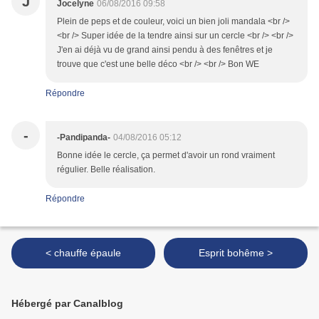
J
Jocelyne
06/08/2016 09:58
Plein de peps et de couleur, voici un bien joli mandala <br />
<br /> Super idée de la tendre ainsi sur un cercle <br /> <br />
J'en ai déjà vu de grand ainsi pendu à des fenêtres et je
trouve que c'est une belle déco <br /> <br /> Bon WE
Répondre
-
-Pandipanda-
04/08/2016 05:12
Bonne idée le cercle, ça permet d'avoir un rond vraiment
régulier. Belle réalisation.
Répondre
< chauffe épaule
Esprit bohême >
Hébergé par Canalblog