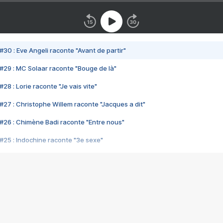
#30 : Eve Angeli raconte "Avant de partir"
#29 : MC Solaar raconte "Bouge de là"
28 : Lorie raconte "Je vais vite"
#27 : Christophe Willem raconte "Jacques a dit"
#26 : Chimène Badi raconte "Entre nous"
#25 : Indochine raconte "3e sexe"
#24 : Zaho raconte "C'est chelou"
#23 : Patrick Bruel raconte "Au café des délices"
#22 : Kyo raconte "Le chemin"
#21 : Nolwenn Leroy raconte "Cassé"