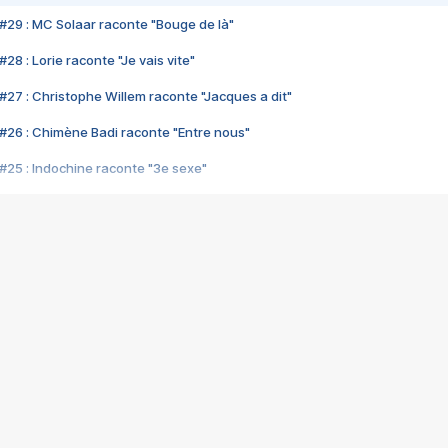
#29 : MC Solaar raconte "Bouge de là"
28 : Lorie raconte "Je vais vite"
#27 : Christophe Willem raconte "Jacques a dit"
#26 : Chimène Badi raconte "Entre nous"
#25 : Indochine raconte "3e sexe"
#24 : Zaho raconte "C'est chelou"
#23 : Patrick Bruel raconte "Au café des délices"
#22 : Kyo raconte "Le chemin"
#21 : Nolwenn Leroy raconte "Cassé"
#20 : Patrick Hernandez raconte "Born to be alive"
#19 : Lorie raconte "Près de moi"
#18 : Michael Jones raconte "A nos actes manqués" (avec Jean-Jacque