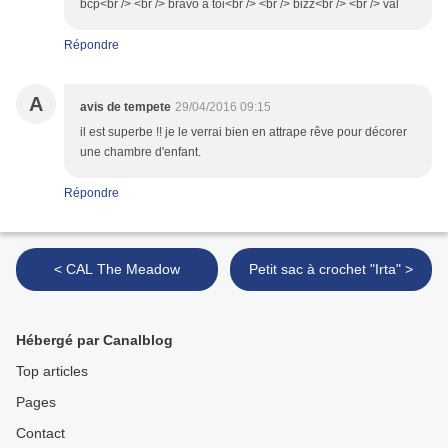
bcp<br /> <br /> bravo à toi<br /> <br /> bizz<br /> <br /> val
Répondre
A
avis de tempete
29/04/2016 09:15
il est superbe !! je le verrai bien en attrape rêve pour décorer
une chambre d'enfant.
Répondre
< CAL The Meadow
Petit sac à crochet "Irta" >
Hébergé par Canalblog
Top articles
Pages
Contact