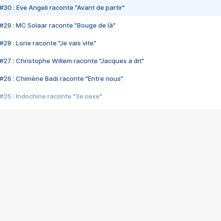
#30 : Eve Angeli raconte "Avant de partir"
#29 : MC Solaar raconte "Bouge de là"
28 : Lorie raconte "Je vais vite"
#27 : Christophe Willem raconte "Jacques a dit"
#26 : Chimène Badi raconte "Entre nous"
#25 : Indochine raconte "3e sexe"
#24 : Zaho raconte "C'est chelou"
#23 : Patrick Bruel raconte "Au café des délices"
#22 : Kyo raconte "Le chemin"
#21 : Nolwenn Leroy raconte "Cassé"
#20 : Patrick Hernandez raconte "Born to be alive"
#19 : Lorie raconte "Près de moi"
#18 : Michael Jones raconte "A nos actes manqués" (avec Jean-Jacque