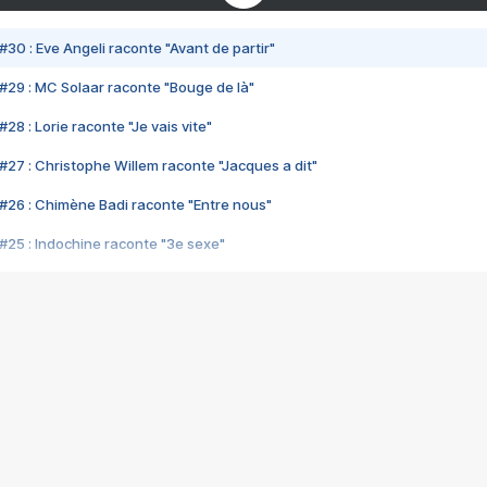
#30 : Eve Angeli raconte "Avant de partir"
#29 : MC Solaar raconte "Bouge de là"
28 : Lorie raconte "Je vais vite"
#27 : Christophe Willem raconte "Jacques a dit"
#26 : Chimène Badi raconte "Entre nous"
#25 : Indochine raconte "3e sexe"
#24 : Zaho raconte "C'est chelou"
#23 : Patrick Bruel raconte "Au café des délices"
#22 : Kyo raconte "Le chemin"
#21 : Nolwenn Leroy raconte "Cassé"
#20 : Patrick Hernandez raconte "Born to be alive"
#19 : Lorie raconte "Près de moi"