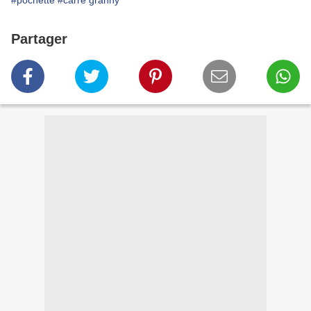
#pochette
#carré granny
Partager