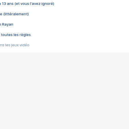
 a 13 ans (et vous l'avez ignoré)
e (littéralement)
im Rayan
 toutes les règles
s les jeux vidéo
us choquant de Rockstar ? - Le scandale BULLY
e plus moche de Steam
du RÊVE tourne au CAUCHEMAR
pendant 8 heures
it… à tort
umiliés par un jeu vidéo
ire - Final Fantasy 8
ti un empire - Age of Empires