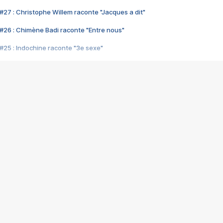
#27 : Christophe Willem raconte "Jacques a dit"
#26 : Chimène Badi raconte "Entre nous"
#25 : Indochine raconte "3e sexe"
#24 : Zaho raconte "C'est chelou"
#23 : Patrick Bruel raconte "Au café des délices"
#22 : Kyo raconte "Le chemin"
#21 : Nolwenn Leroy raconte "Cassé"
#20 : Patrick Hernandez raconte "Born to be alive"
#19 : Lorie raconte "Près de moi"
#18 : Michael Jones raconte "A nos actes manqués" (avec Jean-Jacque
#17 : Khaled raconte "Aïcha"
#16 : Corneille raconte "Parce qu'on vient de loin"