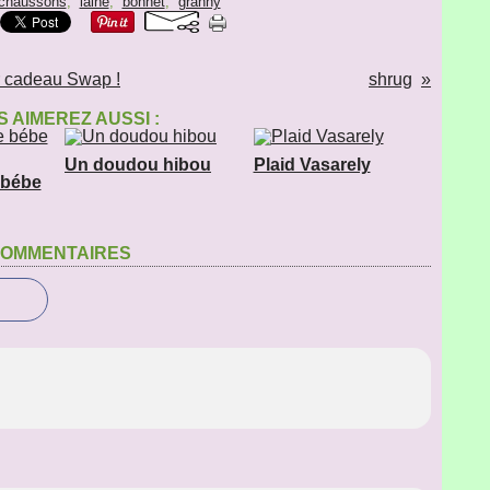
chaussons
,
laine
,
bonnet
,
granny
r cadeau Swap !
shrug
 AIMEREZ AUSSI :
Un doudou hibou
Plaid Vasarely
 bébe
OMMENTAIRES