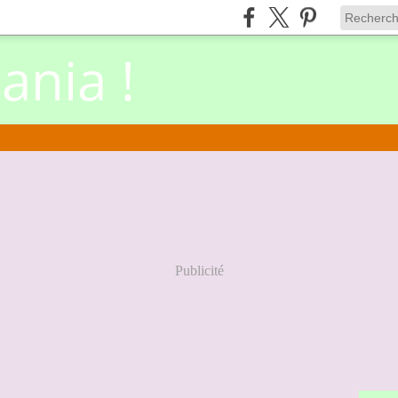
nia !
Publicité