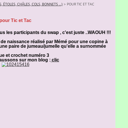
, ÉTOLES, CHÂLES, COLS, BONNETS ...)
>
POUR TIC ET TAC
pour Tic et Tac
us les participants du swap , c'est juste ..WAOUH !!!
u de naissance réalisé par Mémé pour une copine à
d'une paire de jumeau/jumelle qu'elle a surnommée
que et crochet numéro 3
chaussons sur mon blog :
clic