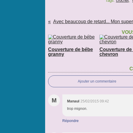
Tags:
crochet
,
Avec beaucoup de retard... Mon supe
VOUS
Couverture de bébe
Couverture de
granny
chevron
C
Ajouter un commentaire
M
Manaul
25/02/2015 09:42
trop mignon.
Répondre