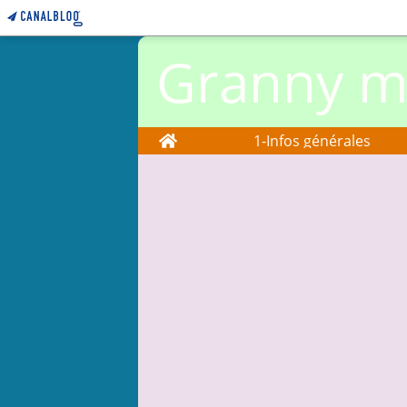
Granny ma
Home
1-Infos générales