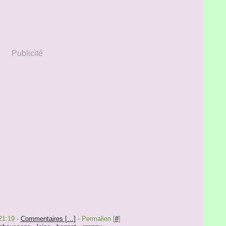
Publicité
21:19 -
Commentaires [
…
]
- Permalien [
#
]