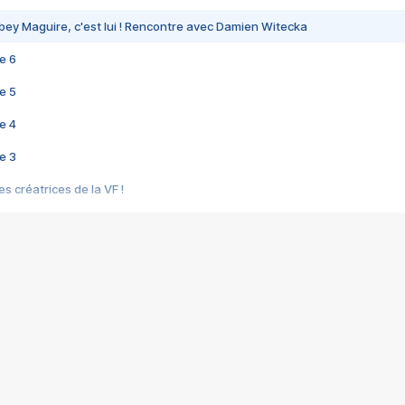
bey Maguire, c'est lui ! Rencontre avec Damien Witecka
e 6
e 5
e 4
e 3
s créatrices de la VF !
e 2
e 1
e Mektoub My Love arrive enfin ! Rencontre avec Shaïn Boumedine et Sal
i : après Toni en famille
elle réalise le bouleversant Dites lui que je l'aime
ais ! Rencontre autour de Vie privée de Rebecca Zlotowski