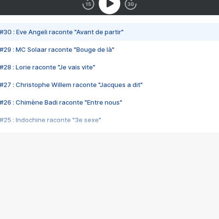
#30 : Eve Angeli raconte "Avant de partir"
#29 : MC Solaar raconte "Bouge de là"
28 : Lorie raconte "Je vais vite"
#27 : Christophe Willem raconte "Jacques a dit"
#26 : Chimène Badi raconte "Entre nous"
#25 : Indochine raconte "3e sexe"
#24 : Zaho raconte "C'est chelou"
#23 : Patrick Bruel raconte "Au café des délices"
#22 : Kyo raconte "Le chemin"
#21 : Nolwenn Leroy raconte "Cassé"
#20 : Patrick Hernandez raconte "Born to be alive"