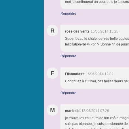
moi je continuerai un peu, puis je laissera
Répondre
R
rose des vents
15/06/2014 15:25
Super beau le châle, de très belle couleur
félicitation<br /> <br /> Bonne fin de jou
Répondre
F
Filatoutfaire
15/06/2014 12:02
Continuez à cultiver, ces belles fleurs ne
Répondre
M
marieciel
15/06/2014 07:26
je trouve les couleurs de ton châle magni
suis pas étonnée, je suis passionnée de le