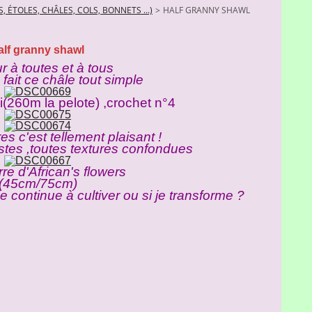
, ÉTOLES, CHÂLES, COLS, BONNETS ...)
>
HALF GRANNY SHAWL
alf granny shawl
r à toutes et à tous
n fait ce châle tout simple
i(260m la pelote) ,crochet n°4
res c'est tellement plaisant !
estes ,toutes textures confondues
rre d'African's flowers
(45cm/75cm)
je continue à cultiver ou si je transforme ?