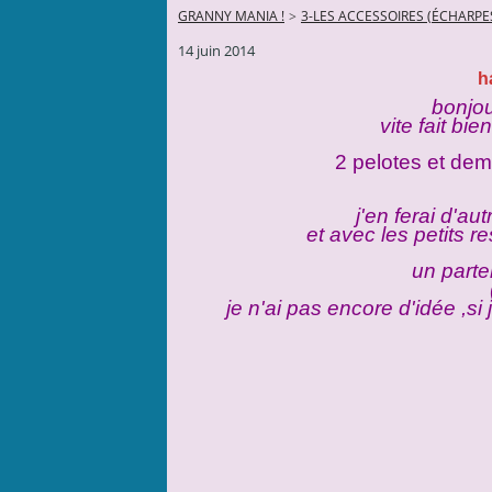
GRANNY MANIA !
>
3-LES ACCESSOIRES (ÉCHARPES
14 juin 2014
h
bonjou
vite fait bie
2 pelotes et dem
j'en ferai d'aut
et avec les petits r
un parte
je n'ai pas encore d'idée ,si 