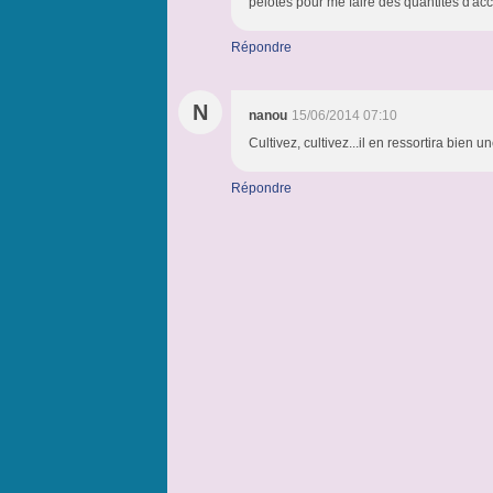
pelotes pour me faire des quantités d'ac
Répondre
N
nanou
15/06/2014 07:10
Cultivez, cultivez...il en ressortira bien u
Répondre