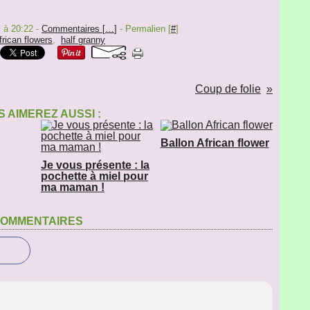
 à 20:22 -
Commentaires [
…
]
- Permalien [
#
]
frican flowers
,
half granny
Coup de folie
 AIMEREZ AUSSI :
Ballon African flower
Je vous présente : la
pochette à miel pour
ma maman !
OMMENTAIRES