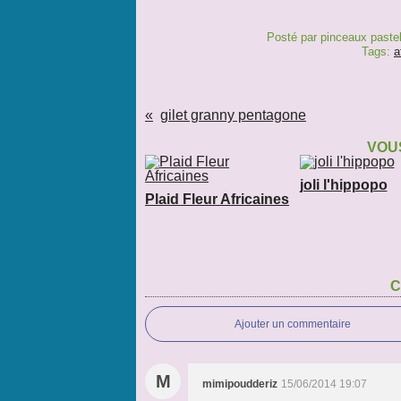
Posté par pinceaux pastel
Tags:
a
gilet granny pentagone
VOUS
joli l'hippopo
Plaid Fleur Africaines
C
Ajouter un commentaire
M
mimipoudderiz
15/06/2014 19:07