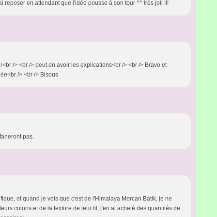
i reposer en attendant que l'idée pousse à son tour ^^ très joli !!!
<br /> <br /> peut on avoir les explications<br /> <br /> Bravo et
rnée<br /> <br /> Bisous
 faneront pas.
fique, et quand je vois que c'est de l'Himalaya Mercan Batik, je ne
urs coloris et de la texture de leur fil, j'en ai acheté des quantités de