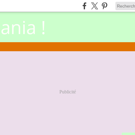
nia !
Publicité