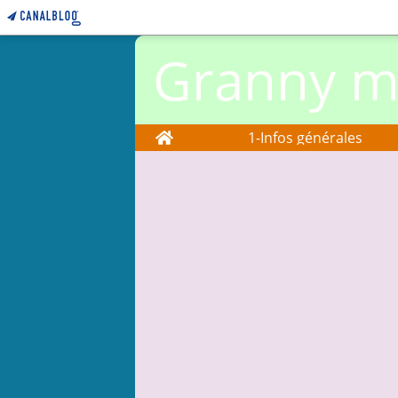
Granny ma
Home
1-Infos générales