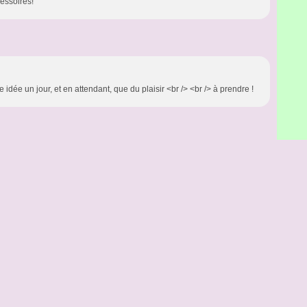
cessoires!
ne idée un jour, et en attendant, que du plaisir <br /> <br /> à prendre !