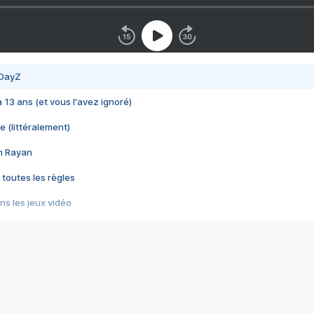
 DayZ
 a 13 ans (et vous l'avez ignoré)
e (littéralement)
im Rayan
 toutes les règles
s les jeux vidéo
us choquant de Rockstar ? - Le scandale BULLY
e plus moche de Steam
du RÊVE tourne au CAUCHEMAR
pendant 8 heures