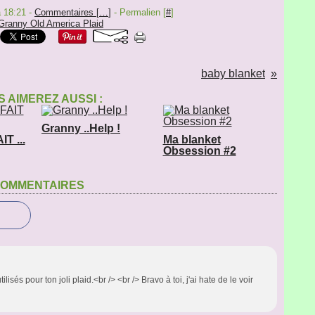
à 18:21 -
Commentaires [
…
]
- Permalien [
#
]
Granny Old America Plaid
baby blanket
 AIMEREZ AUSSI :
Granny ..Help !
T ...
Ma blanket
Obsession #2
OMMENTAIRES
isés pour ton joli plaid.<br /> <br /> Bravo à toi, j'ai hate de le voir