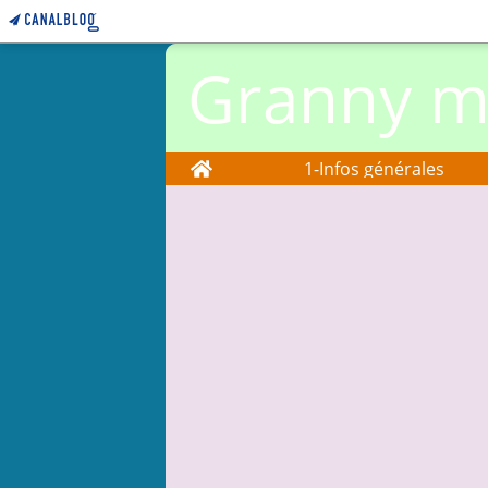
Granny ma
Home
1-Infos générales