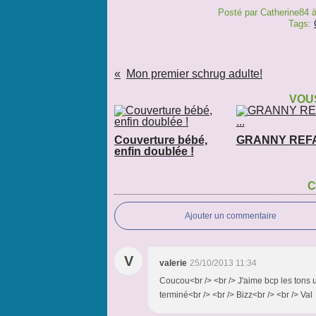
Posté par Catherine84 
Tags:
Mon premier schrug adulte!
VOUS
Couverture bébé,
GRANNY REFAI
enfin doublée !
C
Ajouter un commentaire
V
valerie
25/10/2013 11:34
Coucou<br /> <br /> J'aime bcp les tons util
terminé<br /> <br /> Bizz<br /> <br /> Val