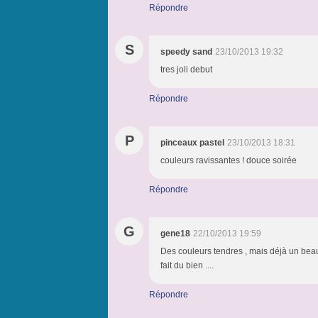
Répondre
S
speedy sand
23/10/2013 19:32
tres joli debut
Répondre
P
pinceaux pastel
23/10/2013 18:31
couleurs ravissantes ! douce soirée
Répondre
G
gene18
22/10/2013 19:59
Des couleurs tendres , mais déjà un beau dé
fait du bien ....
Répondre