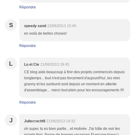
Répondre
S
speedy sand
22/06/2013 15:45
en voilà de belles choses!
Répondre
L
Lu et Cie
21/06/2013 19:45
CE blog aide beaucoup à finir des projets commencés depuis
longtemps... tout n'est pas forcement d'aujourd'hui ,les mini
granny et les sunburst sont depuis un moment en attente
d'assemblage.... merci tout plein pour les encouragements !!!!
Répondre
J
Juliecrochfil
21/06/2013 19:32
oh super, tu es bien partie... et motivée .J'ai hâte de voir tes
projets finis .Passe de bonnes vacances.Et encore bravo:)