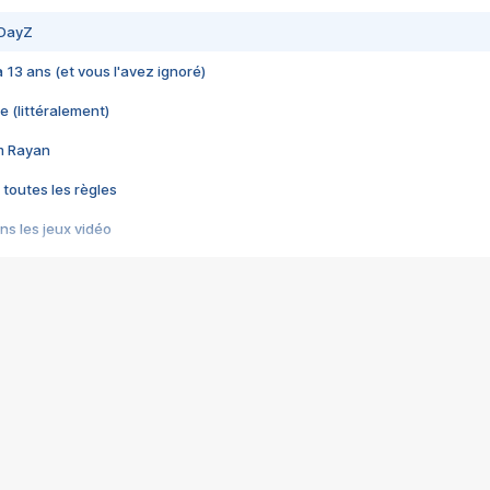
 DayZ
 a 13 ans (et vous l'avez ignoré)
e (littéralement)
im Rayan
 toutes les règles
s les jeux vidéo
us choquant de Rockstar ? - Le scandale BULLY
e plus moche de Steam
du RÊVE tourne au CAUCHEMAR
pendant 8 heures
it… à tort
umiliés par un jeu vidéo