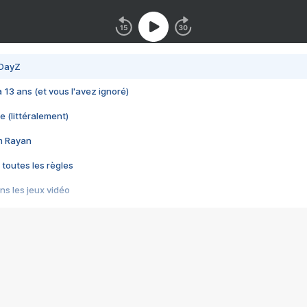
 DayZ
 a 13 ans (et vous l'avez ignoré)
e (littéralement)
im Rayan
 toutes les règles
s les jeux vidéo
us choquant de Rockstar ? - Le scandale BULLY
e plus moche de Steam
du RÊVE tourne au CAUCHEMAR
pendant 8 heures