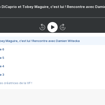
 DiCaprio et Tobey Maguire, c'est lui ! Rencontre avec Dam
bey Maguire, c'est lui ! Rencontre avec Damien Witecka
e 6
e 5
e 4
e 3
s créatrices de la VF !
e 2
e 1