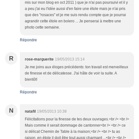
mis sur mon blog en oct 2011 ) que je n'ai pas poursuivi et il y
a peu j'ai eu l'idée aussi d'en faire une étole mais je n'ai pris
que des "rosaces" et je me suis rendu compte que je pourrai
agrandir cette étole en bolero ... Je penserai à mettre une
photo cette semaine.
Répondre
R
rose-marguerite
19/05/2013 15:14
Je me joins aux éloges précédents: ton travail est merveilleux
de finesse et de délicatesse. J'ai hâte de voir la suite. A
bientôt!
Répondre
N
natafil
19/05/2013 10:38
Félicitations pour la finesse de tes deux ouvrages.<br /> <br />
Mais comme il serait dommage de cantonner<br /> <br /> ce
si délicat Chemin de Table à la maison;<br /> <br /> tu as
raison, en étole il doit être tout aussi charmant ...<br /> <br />