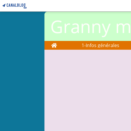
Granny ma
Home
1-Infos générales