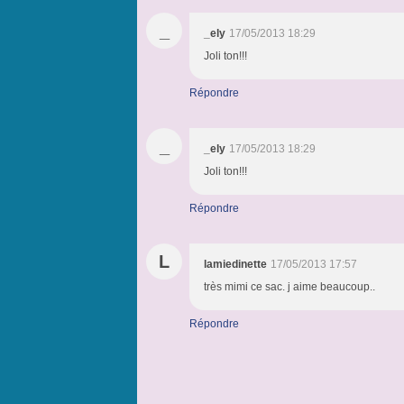
_
_ely
17/05/2013 18:29
Joli ton!!!
Répondre
_
_ely
17/05/2013 18:29
Joli ton!!!
Répondre
L
lamiedinette
17/05/2013 17:57
très mimi ce sac. j aime beaucoup..
Répondre