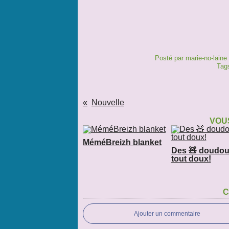
Posté par marie-no-laine
Tag
Nouvelle
VOUS
MéméBreizh blanket
Des 🧸 doudou
tout doux!
C
Ajouter un commentaire