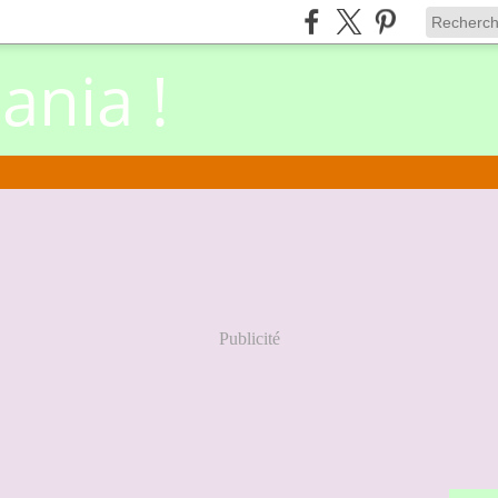
nia !
Publicité