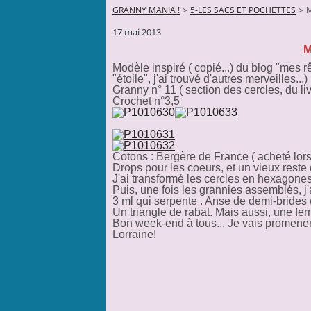
GRANNY MANIA !
>
5-LES SACS ET POCHETTES
>
M
17 mai 2013
M
Modèle inspiré ( copié...) du blog "mes r
"étoile", j'ai trouvé d'autres merveilles...)
Granny n° 11 ( section des cercles, du li
Crochet n°3,5
Cotons : Bergère de France ( acheté lors
Drops pour les coeurs, et un vieux reste 
J'ai transformé les cercles en hexagones,
Puis, une fois les grannies assemblés, j'
3 ml qui serpente . Anse de demi-brides
Un triangle de rabat. Mais aussi, une ferm
Bon week-end à tous... Je vais promener m
Lorraine!