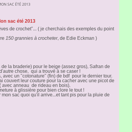
ON SAC ÉTÉ 2013
on sac été 2013
êves de crochet"... ( je cherchais des exemples du point
vre
150 grannies à crocheter
, de Edie Eckman )
 de la braderie) pour le beige (assez gros), Safran de
d'autre chose, qui a trouvé à se caser !
 avec un "cotonature" (fin) de bdf pour le dernier tour.
ai couvert leur couture pour la cacher avec une picot de
 ( avec anneau de rideau en bois).
eture à glissière pour bien clore le tout !
on sac quoi qu'il arrive...et tant pis pour la pluie de