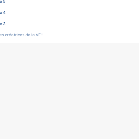
e 5
e 4
e 3
s créatrices de la VF !
e 2
e 1
e Mektoub My Love arrive enfin ! Rencontre avec Shaïn Boumedine et Sal
i : après Toni en famille
elle réalise le bouleversant Dites lui que je l'aime
ais ! Rencontre autour de Vie privée de Rebecca Zlotowski
 de Marguerite, Grave... Rencontre avec Ella Rumpf
 Les Rêveurs, un film intime sur la santé mentale
a avec un film sur le mouvement des Gilets jaunes