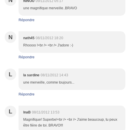
N
NINOU
09/11/2012 05:17
une magnifique merveille..BRAVO
Répondre
N
nath45
08/11/2012 18:20
Rhoooo !<br /> <br /> J'adore :-)
Répondre
L
la sardine
08/11/2012 14:43
une merveille, comme toujours...
Répondre
L
lnaB
08/11/2012 13:53
Magnifique! Superbe!<br /> <br /> J'aime beaucoup, tu peux
être fière de toi. BRAVO!!!