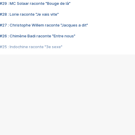
#29 : MC Solaar raconte "Bouge de là"
28 : Lorie raconte "Je vais vite"
#27 : Christophe Willem raconte "Jacques a dit"
#26 : Chimène Badi raconte "Entre nous"
#25 : Indochine raconte "3e sexe"
#24 : Zaho raconte "C'est chelou"
#23 : Patrick Bruel raconte "Au café des délices"
#22 : Kyo raconte "Le chemin"
#21 : Nolwenn Leroy raconte "Cassé"
#20 : Patrick Hernandez raconte "Born to be alive"
#19 : Lorie raconte "Près de moi"
#18 : Michael Jones raconte "A nos actes manqués" (avec Jean-Jacque
#17 : Khaled raconte "Aïcha"