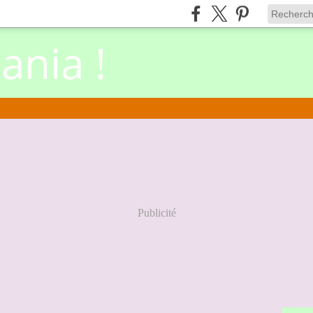
nia !
Publicité