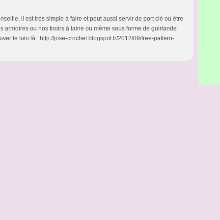
nseille, il est très simple à faire et peut aussi servir de port clé ou être
s armoires ou nos tiroirs à laine ou même sous forme de guirlande
ver le tuto là : http://jose-crochet.blogspot.fr/2012/09/free-pattern-