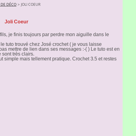
S DE DÉCO
>
JOLI COEUR
Joli Coeur
ls, je finis toujours par perdre mon aiguille dans le
 le tuto trouvé chez José crochet ( je vous laisse
pas mettre de lien dans ses messages :-( ) Le tuto est en
sont très clairs.
out simple mais tellement pratique. Crochet 3.5 et restes