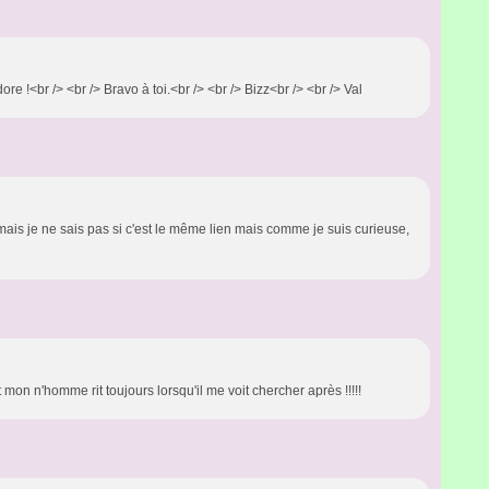
re !<br /> <br /> Bravo à toi.<br /> <br /> Bizz<br /> <br /> Val
 un mais je ne sais pas si c'est le même lien mais comme je suis curieuse,
 mon n'homme rit toujours lorsqu'il me voit chercher après !!!!!