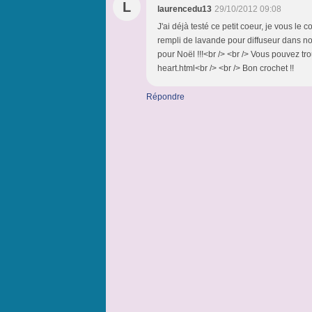
L
laurencedu13
29/10/2012 09:08
J'ai déjà testé ce petit coeur, je vous le co
rempli de lavande pour diffuseur dans no
pour Noël !!!<br /> <br /> Vous pouvez trou
heart.html<br /> <br /> Bon crochet !!
Répondre