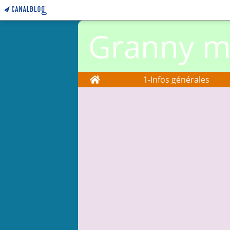
Granny ma
Home
1-Infos générales