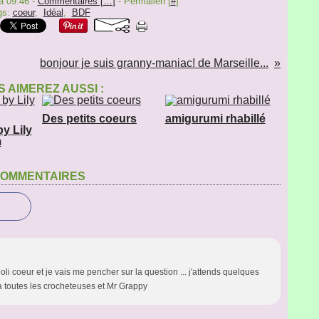
à 09:46 -
Commentaires [
…
]
- Permalien [
#
]
gs:
coeur
,
Idéal
,
BDF
bonjour je suis granny-maniac! de Marseille...
 AIMEREZ AUSSI :
Des petits coeurs
amigurumi rhabillé
y Lily
m
OMMENTAIRES
joli coeur et je vais me pencher sur la question ... j'attends quelques
s à toutes les crocheteuses et Mr Grappy