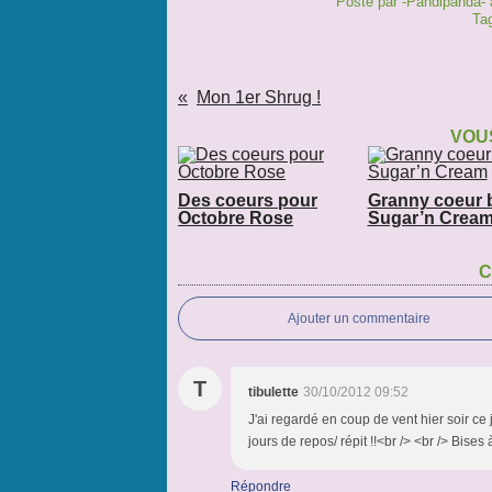
Posté par -Pandipanda- 
Ta
Mon 1er Shrug !
VOUS
Des coeurs pour
Granny coeur b
Octobre Rose
Sugar’n Crea
C
Ajouter un commentaire
T
tibulette
30/10/2012 09:52
J'ai regardé en coup de vent hier soir ce 
jours de repos/ répit !!<br /> <br /> Bise
Répondre