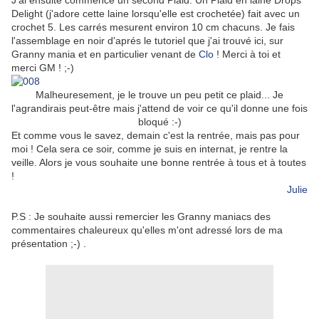
J'ai ensuite commencé un second Plaid. Un Plaid en laine Drops
Delight (j'adore cette laine lorsqu'elle est crochetée) fait avec un
crochet 5. Les carrés mesurent environ 10 cm chacuns. Je fais
l'assemblage en noir d'aprés le tutoriel que j'ai trouvé ici, sur
Granny mania et en particulier venant de
Clo
! Merci à toi et
merci GM ! ;-)
Malheuresement, je le trouve un peu petit ce plaid... Je
l'agrandirais peut-être mais j'attend de voir ce qu'il donne une fois
bloqué :-)
Et comme vous le savez, demain c'est la rentrée, mais pas pour
moi ! Cela sera ce soir, comme je suis en internat, je rentre la
veille. Alors je vous souhaite une bonne rentrée à tous et à toutes
!
Julie
P.S : Je souhaite aussi remercier les Granny maniacs des
commentaires chaleureux qu'elles m'ont adressé lors de ma
présentation ;-) .