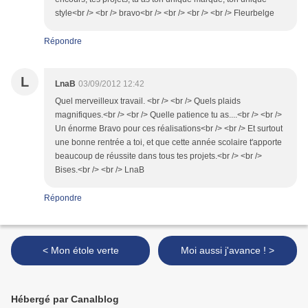
style<br /> <br /> bravo<br /> <br /> <br /> <br /> Fleurbelge
Répondre
L
LnaB
03/09/2012 12:42
Quel merveilleux travail. <br /> <br /> Quels plaids
magnifiques.<br /> <br /> Quelle patience tu as....<br /> <br />
Un énorme Bravo pour ces réalisations<br /> <br /> Et surtout
une bonne rentrée a toi, et que cette année scolaire t'apporte
beaucoup de réussite dans tous tes projets.<br /> <br />
Bises.<br /> <br /> LnaB
Répondre
< Mon étole verte
Moi aussi j'avance ! >
Hébergé par Canalblog