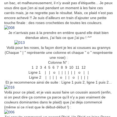
un
bac, et
malheureusement, il n'y avait pas d'étiquette... Je peux
vous dire que j'en ai sué pendant un moment à les faire ces
carrés mais, je ne regrette pas le résultat. Mais, ce plaid n'est pas
encore achevé !
!
Je suis d'ailleurs en train d'ajouter une petite
touche finale : des roses crochetées de toutes les couleurs.
Je n'arrivais pas à la prendre en entière quand elle était bien
étendue alors, j'ai fais ce que j'ai pu ! ^^'
Voilà pour les roses, la façon dont je les ai cousues au grannys
(Chaque " | " représente une colonne et chaque " o " resprésente
une rose) :
Colonne N° :
1 2 3 4 5 6 7 8 9 10 11 12
Ligne 1 | | o | | | | | | o | |
Ligne 2 | | | | o | | o | | | |
Et je recommence ainsi de suite : Ligne 1 puis 2, ligne 1 puis 2...
Voilà pour ce plaid, et je vais aussi faire un coussin assorti (enfin,
si on peut dire ça comme ça parce qu'il n'y a pas vraiment de
couleurs dominantes dans le plaid) que j'ai déja commencé
(même si ce n'est que le début-début !) :