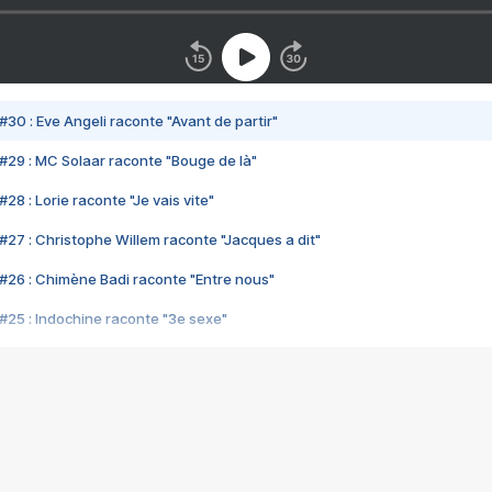
#30 : Eve Angeli raconte "Avant de partir"
#29 : MC Solaar raconte "Bouge de là"
28 : Lorie raconte "Je vais vite"
#27 : Christophe Willem raconte "Jacques a dit"
#26 : Chimène Badi raconte "Entre nous"
#25 : Indochine raconte "3e sexe"
#24 : Zaho raconte "C'est chelou"
#23 : Patrick Bruel raconte "Au café des délices"
#22 : Kyo raconte "Le chemin"
#21 : Nolwenn Leroy raconte "Cassé"