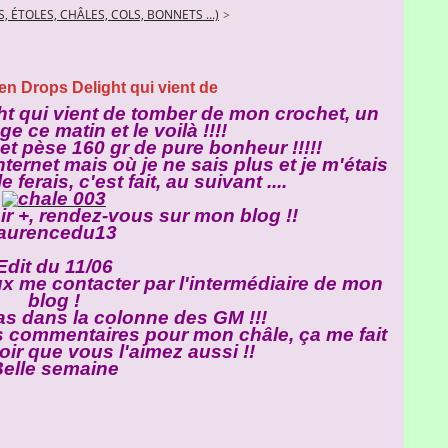
, ÉTOLES, CHÂLES, COLS, BONNETS ...)
>
 en Drops Delight qui vient de
ht qui vient de tomber de mon crochet, un
e ce matin et le voilà !!!!
et pèse 160 gr de pure bonheur !!!!!
ternet mais où je ne sais plus et je m'étais
 ferais, c'est fait, au suivant ....
ir +, rendez-vous sur mon blog !!
laurencedu13
Edit du 11/06
ux me contacter par l'intermédiaire de mon
blog !
as dans la colonne des GM !!!
ls commentaires pour mon châle, ça me fait
voir que vous l'aimez aussi !!
elle semaine