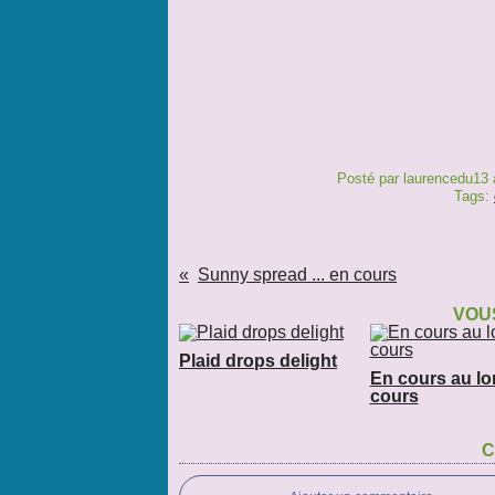
Posté par laurencedu13 
Tags:
Sunny spread ... en cours
VOUS
Plaid drops delight
En cours au l
cours
C