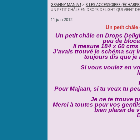
GRANNY MANIA !
>
3-LES ACCESSOIRES (ÉCHARPES
UN PETIT CHÂLE EN DROPS DELIGHT QUI VIENT DE
11 juin 2012
Un petit châle
Un petit châle en Drops Delig
peu de blocag
Il mesure 184 x 60 cms 
J'avais trouvé le schéma sur in
toujours dis que je le
Si vous voulez en vo
Pour Majaan, si tu veux tu pe
Je ne te trouve p
Merci à toutes pour vos genti
bien plaisir de 
B