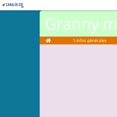
Granny ma
Home
1-Infos générales