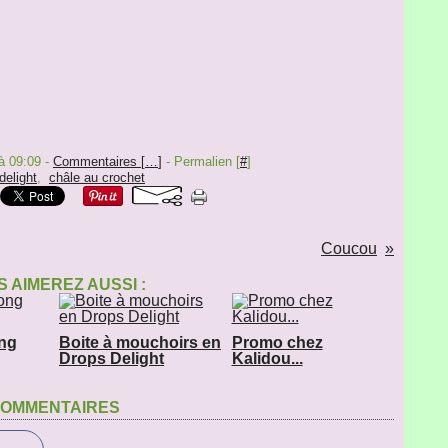
à 09:09 -
Commentaires [
…
]
- Permalien [
#
]
delight
,
châle au crochet
Coucou
 AIMEREZ AUSSI :
ong
Boite à mouchoirs en
Promo chez
Drops Delight
Kalidou...
OMMENTAIRES