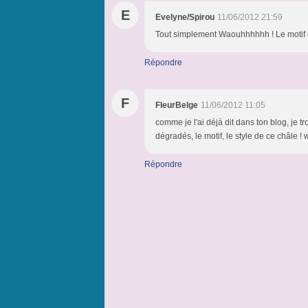
E
Evelyne/Spirou
11/06/2012 21:59
Tout simplement Waouhhhhhh ! Le motif e
Répondre
F
FleurBelge
11/06/2012 11:05
comme je l'ai déjà dit dans ton blog, je t
dégradés, le motif, le style de ce châle !
Répondre