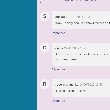
Ajouter un commentaire
S
shawtee
13/11/2013 20:21
Wow....a very beautiful shawl! Where on th
Répondre
C
cisca
29/06/2012 18:40
Il est superbe, bravo à toi<br /> <br /> qu
/> Bonne soirée
Répondre
R
rose-marguerite
16/06/2012 19:48
Il est magnifique! Bravo!
Répondre