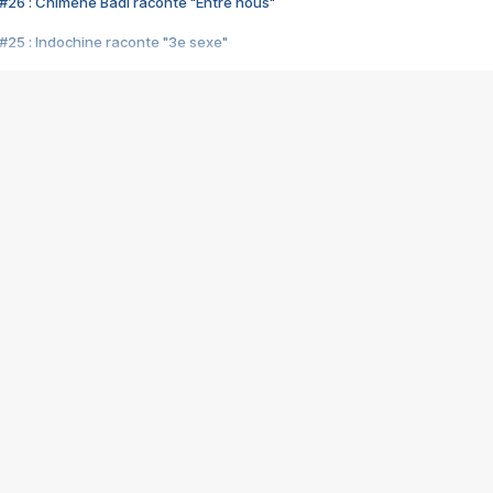
#26 : Chimène Badi raconte "Entre nous"
#25 : Indochine raconte "3e sexe"
#24 : Zaho raconte "C'est chelou"
#23 : Patrick Bruel raconte "Au café des délices"
#22 : Kyo raconte "Le chemin"
#21 : Nolwenn Leroy raconte "Cassé"
#20 : Patrick Hernandez raconte "Born to be alive"
#19 : Lorie raconte "Près de moi"
#18 : Michael Jones raconte "A nos actes manqués" (avec Jean-Jacque
#17 : Khaled raconte "Aïcha"
#16 : Corneille raconte "Parce qu'on vient de loin"
#15 : Indochine raconte "L'aventurier"
14 : Lorie raconte "Sur un air latino"