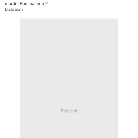
mardi ! Pas mal non ?
Bizbreizh
Publicité