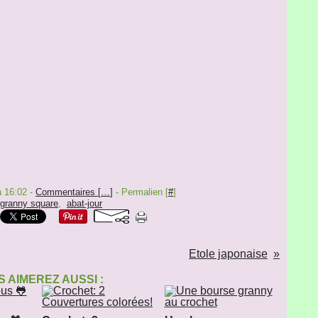
à 16:02 -
Commentaires [
…
]
- Permalien [
#
]
granny square
,
abat-jour
Etole japonaise
 AIMEREZ AUSSI :