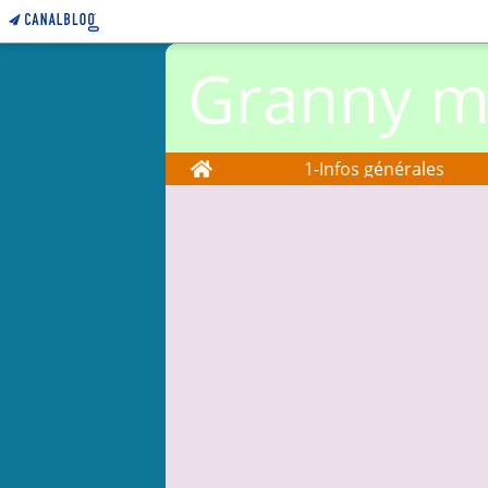
Granny ma
Home
1-Infos générales