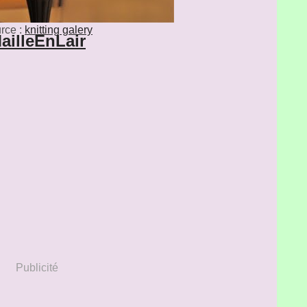
rce :
knitting galery
ailleEnLair
Publicité