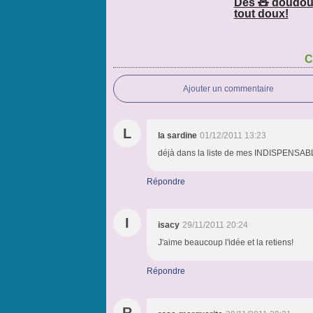
Des 🧸 doudou
tout doux!
C
Ajouter un commentaire
L
la sardine
01/12/2011 13:23
déjà dans la liste de mes INDISPENSABLE
Répondre
I
isacy
29/11/2011 20:24
J'aime beaucoup l'idée et la retiens!
Répondre
R