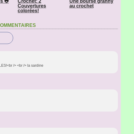
s 🐸
Crochet: 2
Une bourse granny
Couvertures
au crochet
colorées!
OMMENTAIRES
S!<br /> <br /> la sardine