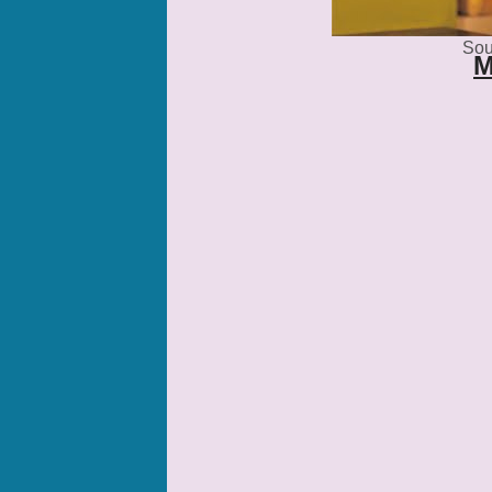
Sou
M