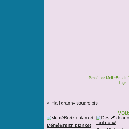
Posté par MailleEnLair 
Tags:
Half granny square bis
VOUS
MéméBreizh blanket