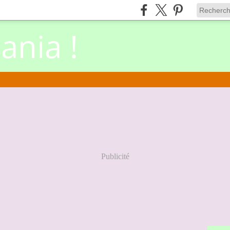
nia !
Publicité