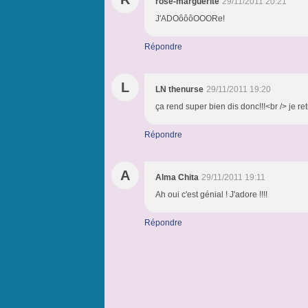
rose-marguerite
29/11/2011 20:21
J'ADOôôôOOORe!
Répondre
L
LN thenurse
29/11/2011 19:20
ça rend super bien dis donc!!!<br /> je reti
Répondre
A
Alma Chita
29/11/2011 19:11
Ah oui c'est génial ! J'adore !!!!
Répondre