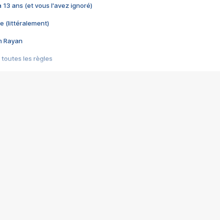
 a 13 ans (et vous l'avez ignoré)
e (littéralement)
im Rayan
 toutes les règles
s les jeux vidéo
us choquant de Rockstar ? - Le scandale BULLY
e plus moche de Steam
du RÊVE tourne au CAUCHEMAR
pendant 8 heures
it… à tort
umiliés par un jeu vidéo
ire - Final Fantasy 8
ti un empire - Age of Empires