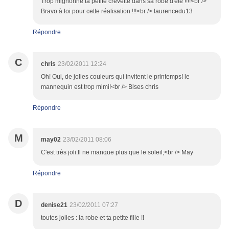
Trop mignonne ta petite crevette dans sa robe d'été !!!!<br />
Bravo à toi pour cette réalisation !!!<br /> laurencedu13
Répondre
C
chris
23/02/2011 12:24
Oh! Oui, de jolies couleurs qui invitent le printemps! le
mannequin est trop mimi!<br /> Bises chris
Répondre
M
may02
23/02/2011 08:06
C'est très joli.Il ne manque plus que le soleil;<br /> May
Répondre
D
denise21
23/02/2011 07:27
toutes jolies : la robe et ta petite fille !!