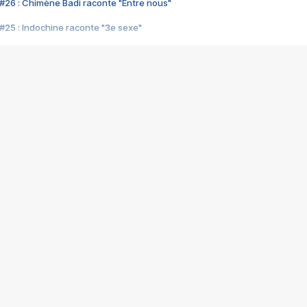
#26 : Chimène Badi raconte "Entre nous"
#25 : Indochine raconte "3e sexe"
#24 : Zaho raconte "C'est chelou"
#23 : Patrick Bruel raconte "Au café des délices"
#22 : Kyo raconte "Le chemin"
#21 : Nolwenn Leroy raconte "Cassé"
#20 : Patrick Hernandez raconte "Born to be alive"
#19 : Lorie raconte "Près de moi"
#18 : Michael Jones raconte "A nos actes manqués" (avec Jean-Jacque
#17 : Khaled raconte "Aïcha"
#16 : Corneille raconte "Parce qu'on vient de loin"
#15 : Indochine raconte "L'aventurier"
14 : Lorie raconte "Sur un air latino"