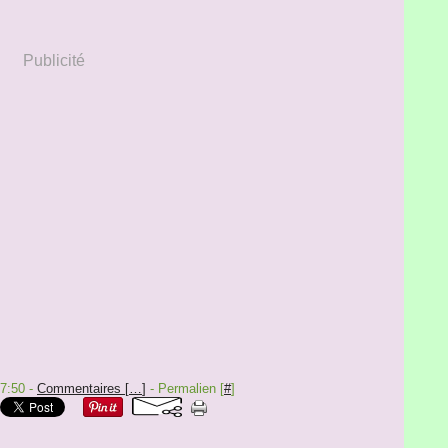
Publicité
17:50 -
Commentaires [
…
]
- Permalien [
#
]