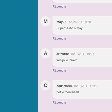
Répondre
M
may02
15/02/2011 19:50
Superbe<br /> May
Répondre
A
arthurine
15/02/2011 19:27
trés jolie ,bravo
Répondre
C
cousette84
15/02/2011 17:19
petite merveille!!!!
Répondre