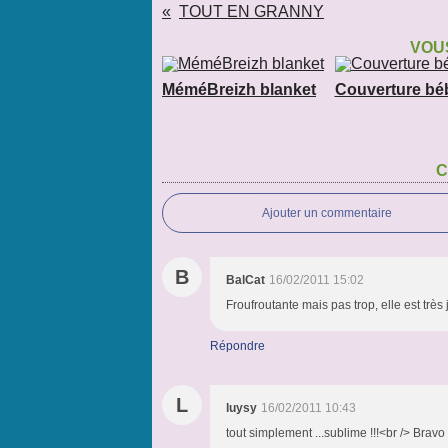
TOUT EN GRANNY
VOUS
MéméBreizh blanket
Couverture bé
C
Ajouter un commentaire
B
BalCat
16/02/2011 15:02
Froufroutante mais pas trop, elle est très
Répondre
L
luysy
16/02/2011 10:43
tout simplement ...sublime !!!<br /> Bravo