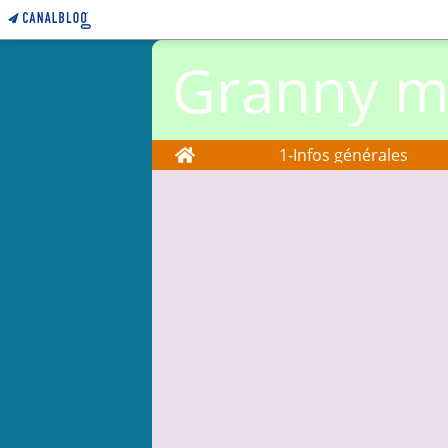
Granny ma
Home
1-Infos générales