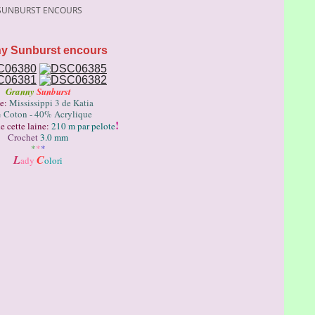
SUNBURST ENCOURS
y Sunburst encours
Granny
Sunburst
e:
Mississippi 3 de Katia
 Coton - 40% Acrylique
!
e cette laine:
210 m par pelote
Crochet
3.0 mm
*
*
*
L
C
ady
olori