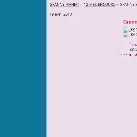
GRANNY MANIA !
>
12-MES ENCOURS
>
GRANNY 
19 avril 2010
Grann
Lain
60%
Le petit + d