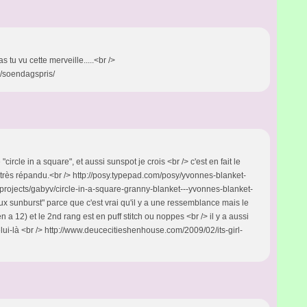
s tu vu cette merveille.....<br />
8/soendagspris/
 "circle in a square", et aussi sunspot je crois <br /> c'est en fait le
rès répandu.<br /> http://posy.typepad.com/posy/yvonnes-blanket-
m/projects/gabyv/circle-in-a-square-granny-blanket---yvonnes-blanket-
"faux sunburst" parce que c'est vrai qu'il y a une ressemblance mais le
n a 12) et le 2nd rang est en puff stitch ou noppes <br /> il y a aussi
ui-là <br /> http://www.deucecitieshenhouse.com/2009/02/its-girl-