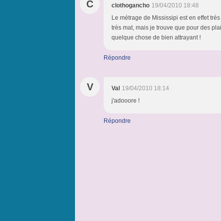
C
clothogancho
19/04/2010 18:48
Le métrage de Mississipi est en effet très
très mat, mais je trouve que pour des plai
quelque chose de bien attrayant !
Répondre
V
Val
19/04/2010 18:14
j'adooore !
Répondre