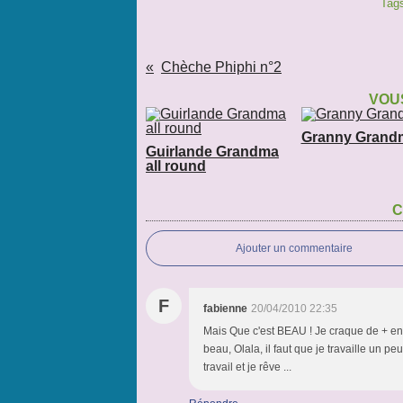
Tag
Chèche Phiphi n°2
VOUS
Granny Grand
Guirlande Grandma
all round
C
Ajouter un commentaire
F
fabienne
20/04/2010 22:35
Mais Que c'est BEAU ! Je craque de + en +
beau, Olala, il faut que je travaille un 
travail et je rêve ...