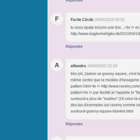
Répondre
F
Facile Cécile
20/04/2010 06:32
tu nous épate encore une fois ...<br /> et a
http://www.slagtenhelligko.dk/2010/04/1
Répondre
A
alliandra
19/04/2010 22:19
très joli, j'adore ce granny square, c'est le
même centre que le modèle d'hexagone t
pattern.html<br /> http://www.ravelry.co
pattern<br /> par facilité je l'appelle le 
sunburst a plus de "mailles" (16 celui-là e
des tas d'exemples sur ravelry comme cel
sunburst-granny-square-blankie.html
Répondre