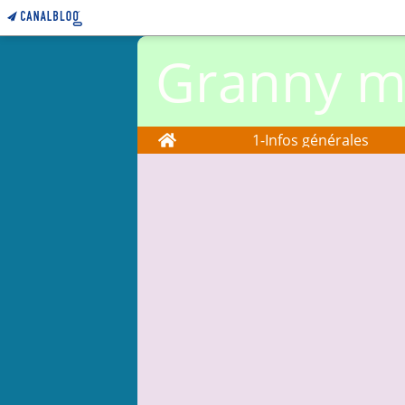
Granny ma
Home
1-Infos générales