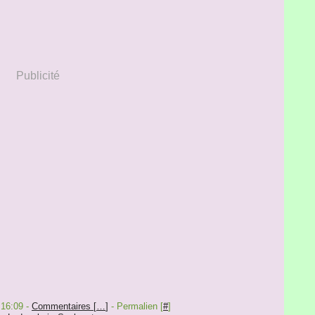
Publicité
 16:09 -
Commentaires [
…
]
- Permalien [
#
]