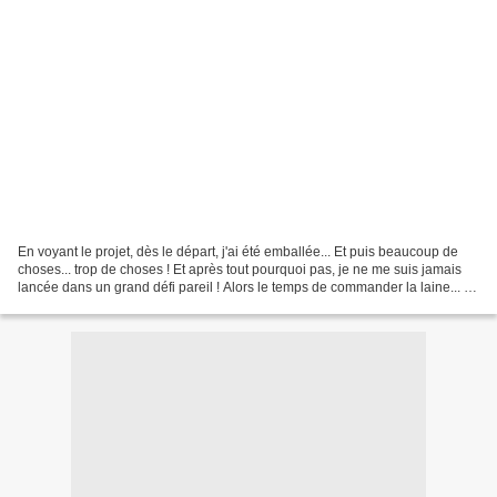
En voyant le projet, dès le départ, j'ai été emballée... Et puis beaucoup de
choses... trop de choses ! Et après tout pourquoi pas, je ne me suis jamais
lancée dans un grand défi pareil ! Alors le temps de commander la laine... Et
je vous ai rejointe...