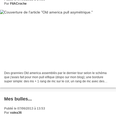
Par
FilACroche
Des grannies Old america assemblés par le dernier tour selon le schéma
que j'avais fait pour mon pull elfique (dispo sur mon blog); une bordure
super simple: des ms + 1 rang de mc sur le col, un rang de mc avec des
picots sur les angles pour le bas et...
Mes bulles...
Publié le 07/06/2013 à 13:53
Par
valea36