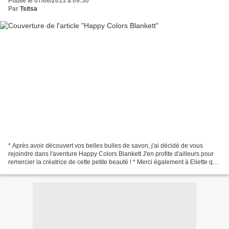
Publié le 07/06/2013 à 09:30
Par
Tsitsa
* Après avoir découvert vos belles bulles de savon, j'ai décidé de vous
rejoindre dans l'aventure Happy Colors Blankett J'en profite d'ailleurs pour
remercier la créatrice de cette petite beauté ! * Merci également à Eliette qui
a répondu avec une extrême...