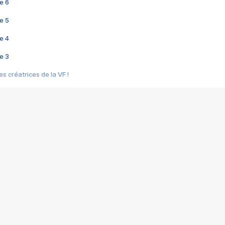
e 6
e 5
e 4
e 3
s créatrices de la VF !
e 2
e 1
e Mektoub My Love arrive enfin ! Rencontre avec Shaïn Boumedine et Sal
i : après Toni en famille
elle réalise le bouleversant Dites lui que je l'aime
ais ! Rencontre autour de Vie privée de Rebecca Zlotowski
 de Marguerite, Grave... Rencontre avec Ella Rumpf
 Les Rêveurs, un film intime sur la santé mentale