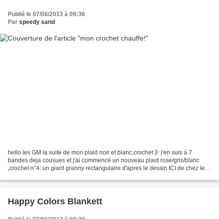
Publié le 07/06/2013 à 09:36
Par
speedy sand
hello les GM la suite de mon plaid noir et blanc,crochet 3: j'en suis à 7
bandes deja cousues et j'ai commencé un nouveau plaid rose/gris/blanc
,crochet n°4: un giant granny rectangulaire d'apres le dessin ICI de chez les
doigts qui fument j'y retourne!...
Happy Colors Blankett