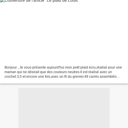
Bonjour , Je vous présente aujourd'hui mon petit plaid écru,réalisé pour une
maman qui ne désirait que des couleurs neutres.Il est réalisé avec un
crochet 3,5 et encore une fois,avec un fil du grenier.49 carrés assemblés
directement au crochet lors du...