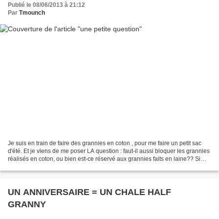
Publié le 08/06/2013 à 21:12
Par
Tmounch
Je suis en train de faire des grannies en coton , pour me faire un petit sac
d'été. Et je viens de me poser LA question : faut-il aussi bloquer les grannies
réalisés en coton, ou bien est-ce réservé aux grannies faits en laine?? Si
quelqu'un (e) a une...
UN ANNIVERSAIRE = UN CHALE HALF
GRANNY