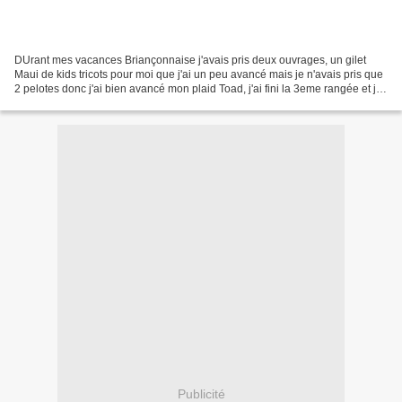
DUrant mes vacances Briançonnaise j'avais pris deux ouvrages, un gilet
Maui de kids tricots pour moi que j'ai un peu avancé mais je n'avais pris que
2 pelotes donc j'ai bien avancé mon plaid Toad, j'ai fini la 3eme rangée et j'ai
même avancé jusqu'à la...
Publicité