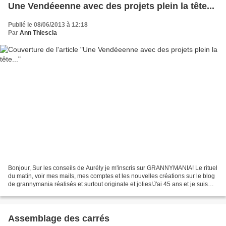
Une Vendéeenne avec des projets plein la tête...
Publié le 08/06/2013 à 12:18
Par
Ann Thiescia
Bonjour, Sur les conseils de Aurély je m'inscris sur GRANNYMANIA! Le rituel
du matin, voir mes mails, mes comptes et les nouvelles créations sur le blog
de grannymania réalisés et surtout originale et jolies!J'ai 45 ans et je suis
vendéenne! J'habite...
Assemblage des carrés