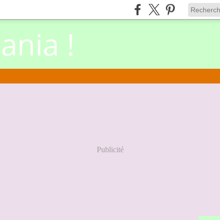
nia !
Publicité