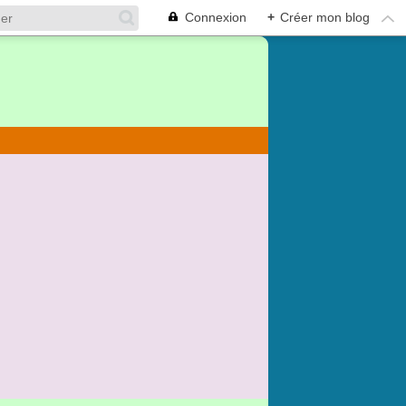
Connexion
+
Créer mon blog