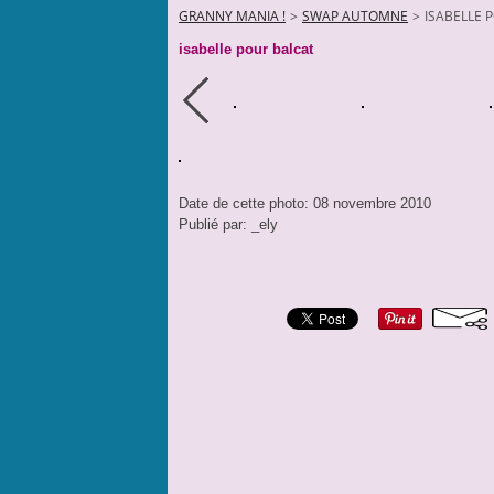
GRANNY MANIA !
>
SWAP AUTOMNE
>
ISABELLE 
isabelle pour balcat
Date de cette photo: 08 novembre 2010
Publié par: _ely